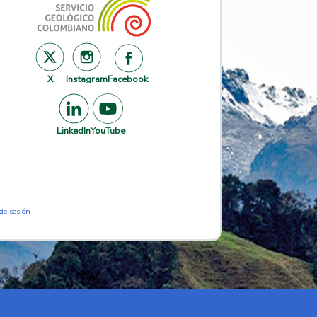
X
Instagram
Facebook
LinkedIn
YouTube
 de sesión