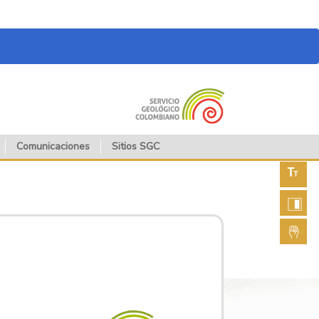
Comunicaciones
Sitios SGC
Aument
fuente
Aument
contras
Lengua
de seña