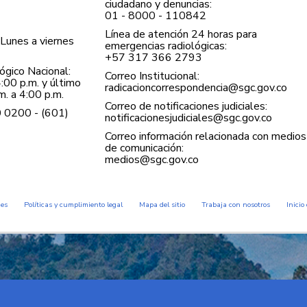
ciudadano y denuncias:
01 - 8000 - 110842
Línea de atención 24 horas para
Lunes a viernes
emergencias radiológicas:
+57 ​317 366 2793
gico Nacional:
Correo Institucional:
:00 p.m. y último
radicacioncorrespondencia@sgc.gov.co
. a 4:00 p.m.
Correo de notificaciones judiciales:
0 0200 - (601)
notificacionesjudiciales@sgc.gov.co
Correo información relacionada con medios
de comunicación:
medios@sgc.gov.co
des
Políticas y cumplimiento legal
Mapa del sitio
Trabaja con nosotros
Inicio