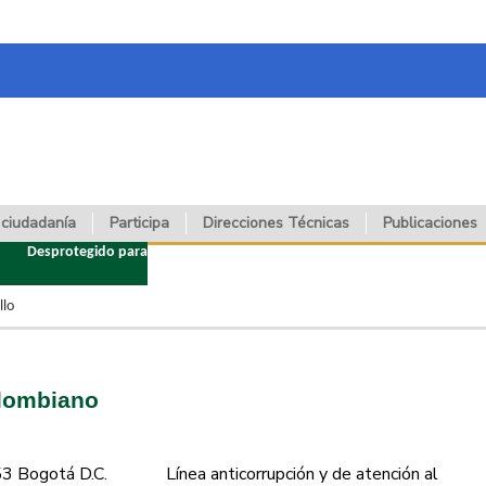
 ciudadanía
Participa
Direcciones Técnicas
Publicaciones
Desprotegido para
llo
olombiano
53 Bogotá D.C.
Línea anticorrupción y de atención al