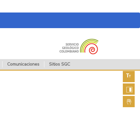
Comunicaciones
Sitios SGC
Aument
fuente
Aument
contras
Lengua
de seña