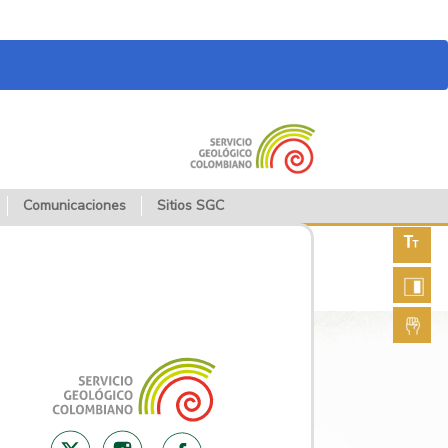
Comunicaciones
Sitios SGC
Aument
fuente
Aument
contras
Lengua
de seña