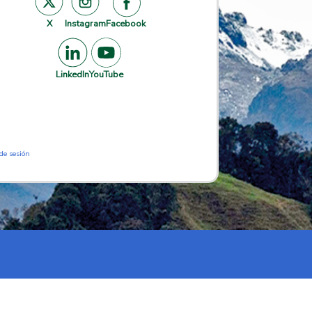
X
Instagram
Facebook
LinkedIn
YouTube
 de sesión