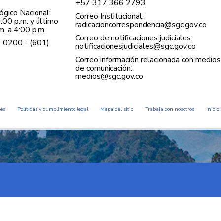
+57 ​317 366 2793
gico Nacional:
Correo Institucional:
:00 p.m. y último
radicacioncorrespondencia@sgc.gov.co
. a 4:00 p.m.
Correo de notificaciones judiciales:
0 0200 - (601)
notificacionesjudiciales@sgc.gov.co
Correo información relacionada con medios
de comunicación:
medios@sgc.gov.co
des
Políticas y cumplimiento legal
Mapa del sitio
Trabaja con nosotros
Inicio