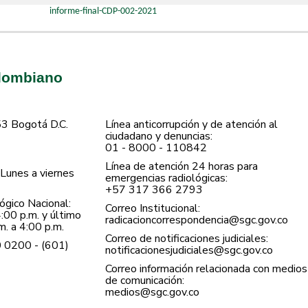
informe-final-CDP-002-2021
olombiano
53 Bogotá D.C.
Línea anticorrupción y de atención al
ciudadano y denuncias:
01 - 8000 - 110842
Línea de atención 24 horas para
Lunes a viernes
emergencias radiológicas:
+57 ​317 366 2793
gico Nacional:
Correo Institucional:
:00 p.m. y último
radicacioncorrespondencia@sgc.gov.co
. a 4:00 p.m.
Correo de notificaciones judiciales:
0 0200 - (601)
notificacionesjudiciales@sgc.gov.co
Correo información relacionada con medios
de comunicación:
medios@sgc.gov.co