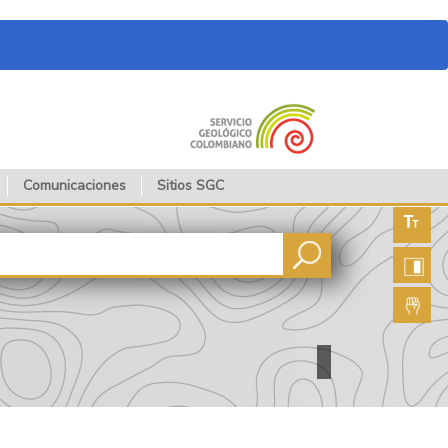
Comunicaciones
Sitios SGC
Aument
fuente
Aument
contras
Lengua
de seña