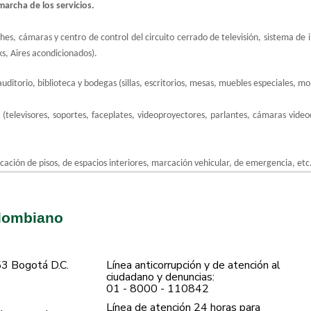
marcha de los servicios.
ches, cámaras y centro de control del circuito cerrado de televisión, sistema d
s, Aires acondicionados).
auditorio, biblioteca y bodegas (sillas, escritorios, mesas, muebles especiales, mob
(televisores, soportes, faceplates, videoproyectores, parlantes, cámaras videoco
rcación de pisos, de espacios interiores, marcación vehicular, de emergencia, etc
olombiano
53 Bogotá D.C.
Línea anticorrupción y de atención al
ciudadano y denuncias:
01 - 8000 - 110842
Línea de atención 24 horas para