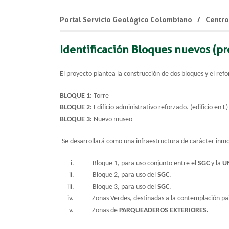
Portal Servicio Geológico Colombiano
Centro
Identificación Bloques nuevos (pr
El proyecto plantea la construcción de dos bloques y el refo
BLOQUE 1:
Torre
BLOQUE 2:
Edificio administrativo reforzado. (edificio en L)
BLOQUE 3:
Nuevo museo
Se desarrollará como una infraestructura de carácter inmob
i. Bloque 1, para uso conjunto entre el
SGC
y la
U
ii. Bloque 2, para uso del
SGC
.
iii. Bloque 3, para uso del
SGC
.
iv. Zonas Verdes, destinadas a la contemplación paisa
v. Zonas de
PARQUEADEROS EXTERIORES
.