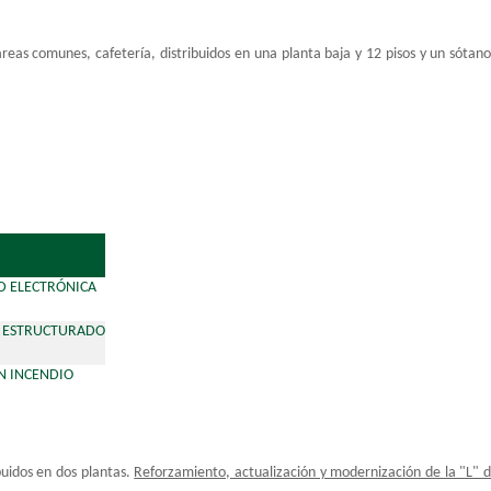
, áreas comunes, cafetería, distribuidos en una planta baja y 12 pisos y un só
D ELECTRÓNICA
 ESTRUCTURADO
N INCENDIO
ibuidos en dos plantas.
Reforzamiento, actualización y modernización de la "L" del