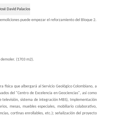
José David Palacios
demoliciones puede empezar el reforzamiento del Bloque 2.
n demoler. (1703 m2).
ura física que albergará al Servicio Geológico Colombiano, a
ivados del "Centro de Excelencia en Geociencias", así como
de televisión, sistema de integración MBS), Implementación
rios, mesas, muebles especiales, mobiliario colaborativo,
cias, cortinas enrollables, etc.); señalización del proyecto