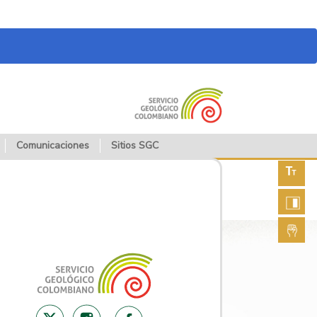
Comunicaciones
Sitios SGC
Aument
fuente
Aument
contras
Lengua
de seña