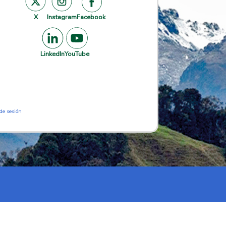
X
Instagram
Facebook
LinkedIn
YouTube
 de sesión