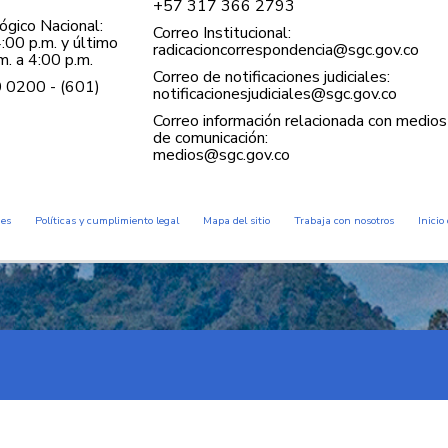
+57 ​317 366 2793
gico Nacional:
Correo Institucional:
:00 p.m. y último
radicacioncorrespondencia@sgc.gov.co
. a 4:00 p.m.
Correo de notificaciones judiciales:
0 0200 - (601)
notificacionesjudiciales@sgc.gov.co
Correo información relacionada con medios
de comunicación:
medios@sgc.gov.co
des
Políticas y cumplimiento legal
Mapa del sitio
Trabaja con nosotros
Inicio