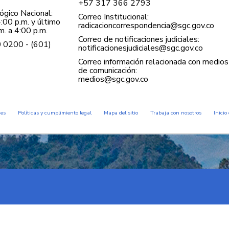
+57 ​317 366 2793
gico Nacional:
Correo Institucional:
:00 p.m. y último
radicacioncorrespondencia@sgc.gov.co
. a 4:00 p.m.
Correo de notificaciones judiciales:
0 0200 - (601)
notificacionesjudiciales@sgc.gov.co
Correo información relacionada con medios
de comunicación:
medios@sgc.gov.co
des
Políticas y cumplimiento legal
Mapa del sitio
Trabaja con nosotros
Inicio