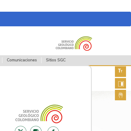
Comunicaciones
Sitios SGC
Aument
fuente
Aument
contras
Lengua
de seña