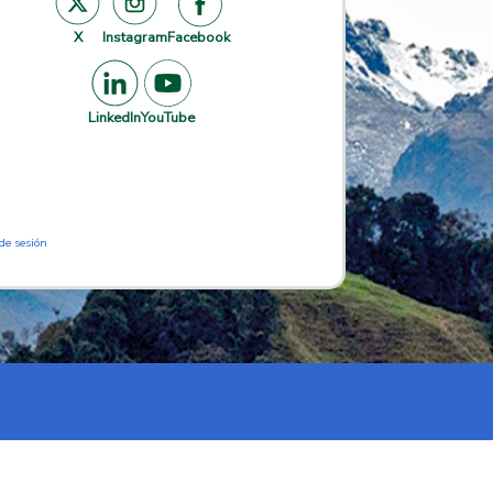
X
Instagram
Facebook
LinkedIn
YouTube
 de sesión