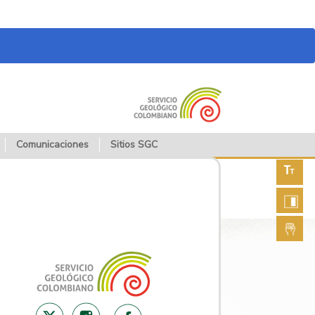
Comunicaciones
Sitios SGC
Aument
fuente
Aument
contras
Lengua
de seña