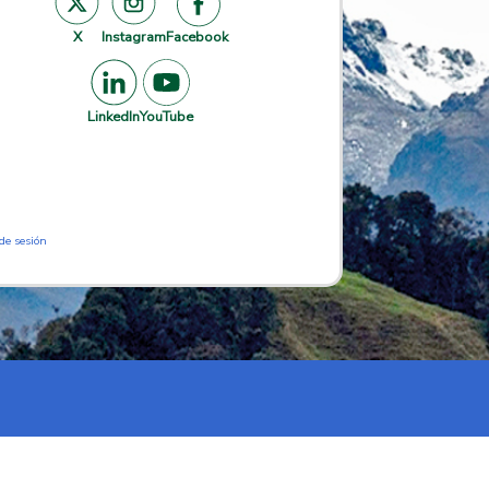
X
Instagram
Facebook
LinkedIn
YouTube
 de sesión