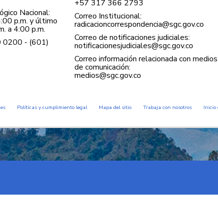
+57 ​317 366 2793
gico Nacional:
Correo Institucional:
:00 p.m. y último
radicacioncorrespondencia@sgc.gov.co
. a 4:00 p.m.
Correo de notificaciones judiciales:
0 0200 - (601)
notificacionesjudiciales@sgc.gov.co
Correo información relacionada con medios
de comunicación:
medios@sgc.gov.co
des
Políticas y cumplimiento legal
Mapa del sitio
Trabaja con nosotros
Inicio