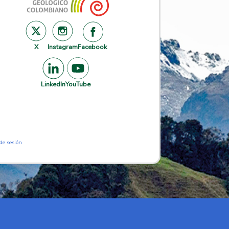
X
Instagram
Facebook
LinkedIn
YouTube
 de sesión