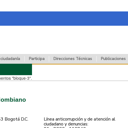
 ciudadanía
Participa
Direcciones Técnicas
Publicaciones
mentos "bloque-3".
olombiano
53 Bogotá D.C.
Línea anticorrupción y de atención al
ciudadano y denuncias: