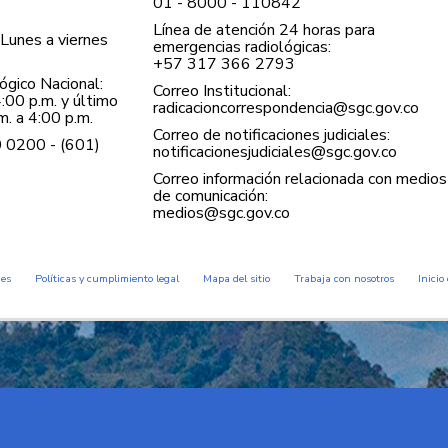
01 - 8000 - 110842
Línea de atención 24 horas para
Lunes a viernes
emergencias radiológicas:
+57 ​317 366 2793
gico Nacional:
Correo Institucional:
:00 p.m. y último
radicacioncorrespondencia@sgc.gov.co
. a 4:00 p.m.
Correo de notificaciones judiciales:
0 0200 - (601)
notificacionesjudiciales@sgc.gov.co
Correo información relacionada con medios
de comunicación:
medios@sgc.gov.co
des
Políticas y cumplimiento legal
Mapa del sitio
Trabaja con nosotros
Inicio