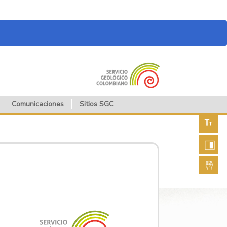
Comunicaciones
Sitios SGC
Aument
fuente
Aument
contras
Lengua
de seña