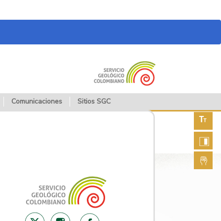
Comunicaciones
Sitios SGC
Aument
fuente
Aument
contras
Lengua
de seña