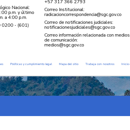
+57 ​317 366 2793
gico Nacional:
Correo Institucional:
:00 p.m. y último
radicacioncorrespondencia@sgc.gov.co
. a 4:00 p.m.
Correo de notificaciones judiciales:
0 0200 - (601)
notificacionesjudiciales@sgc.gov.co
Correo información relacionada con medios
de comunicación:
medios@sgc.gov.co
des
Políticas y cumplimiento legal
Mapa del sitio
Trabaja con nosotros
Inicio