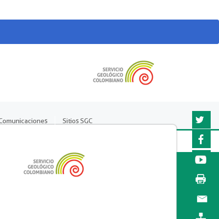
Comunicaciones
Sitios SGC
Twitter
Faceboo
YouTub
Imprimir
página
Enviar a
un