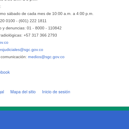
:
ltimo sábado de cada mes de 10:00 a.m. a 4:00 p.m.
220 0100 - (601) 222 1811
o y denuncias: 01 - 8000 - 110842
adiológicas: +57 ​317 366 2793
ov.co
nesjudiciales@sgc.gov.co
 comunicación:
medios@sgc.gov.co
ebook
gal
Mapa del sitio
Inicio de sesión