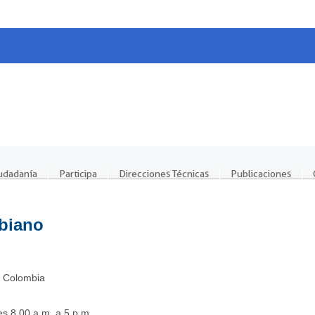
iudadanía
Participa
Direcciones Técnicas
Publicaciones
biano
. Colombia
s 8.00 a.m. a 5 p.m.