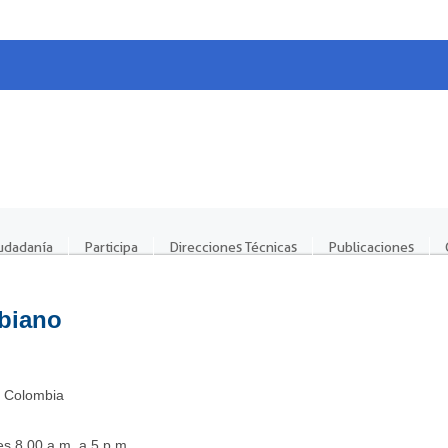
iudadanía
Participa
Direcciones Técnicas
Publicaciones
biano
. Colombia
s 8.00 a.m. a 5 p.m.