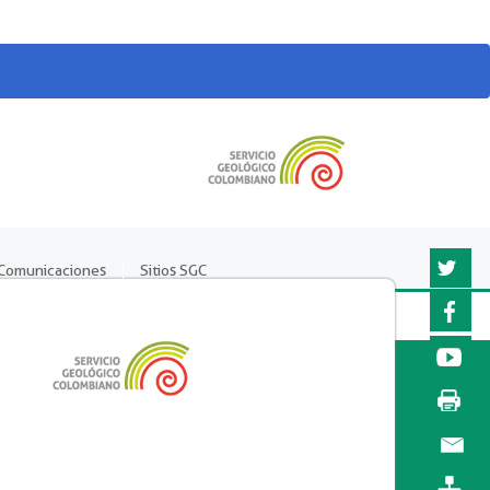
Comunicaciones
Sitios SGC
Twitter
Faceboo
YouTub
Imprimir
página
Enviar a
un