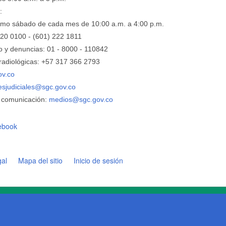
:
ltimo sábado de cada mes de 10:00 a.m. a 4:00 p.m.
220 0100 - (601) 222 1811
o y denuncias: 01 - 8000 - 110842
adiológicas: +57 ​317 366 2793
ov.co
nesjudiciales@sgc.gov.co
 comunicación:
medios@sgc.gov.co
ebook
gal
Mapa del sitio
Inicio de sesión