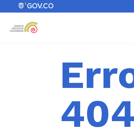
Err
40