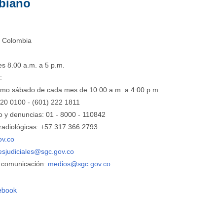
biano
. Colombia
s 8.00 a.m. a 5 p.m.
:
ltimo sábado de cada mes de 10:00 a.m. a 4:00 p.m.
220 0100 - (601) 222 1811
o y denuncias: 01 - 8000 - 110842
adiológicas: +57 ​317 366 2793
ov.co
nesjudiciales@sgc.gov.co
 comunicación:
medios@sgc.gov.co
ebook