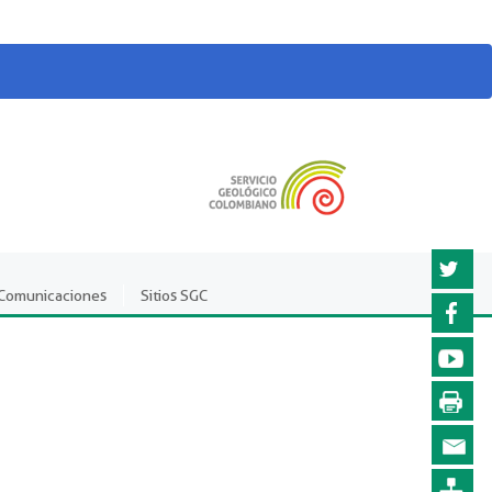
Twitter
Comunicaciones
Sitios SGC
Faceboo
YouTub
Imprimir
página
Enviar a
un