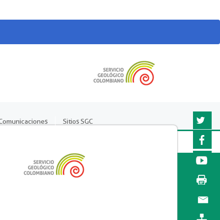
Comunicaciones
Sitios SGC
Twitter
Faceboo
YouTub
Imprimir
página
Enviar a
un