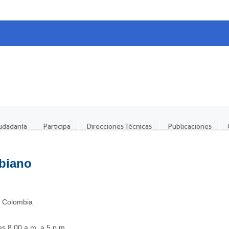
iudadanía
Participa
Direcciones Técnicas
Publicaciones
biano
. Colombia
s 8.00 a.m. a 5 p.m.