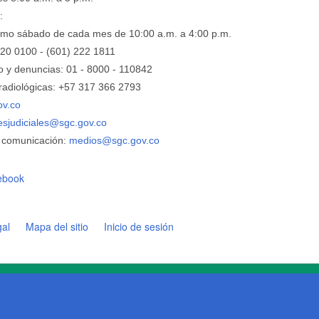
:
ltimo sábado de cada mes de 10:00 a.m. a 4:00 p.m.
220 0100 - (601) 222 1811
o y denuncias: 01 - 8000 - 110842
adiológicas: +57 ​317 366 2793
ov.co
nesjudiciales@sgc.gov.co
 comunicación:
medios@sgc.gov.co
ebook
gal
Mapa del sitio
Inicio de sesión