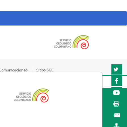
Comunicaciones
Sitios SGC
Twitter
Faceboo
YouTub
Imprimir
página
Enviar a
un