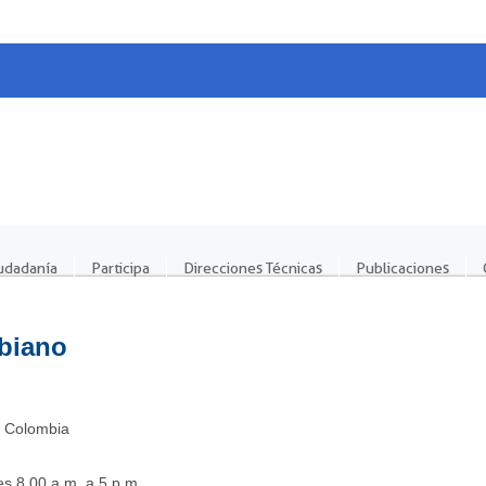
iudadanía
Participa
Direcciones Técnicas
Publicaciones
biano
. Colombia
s 8.00 a.m. a 5 p.m.