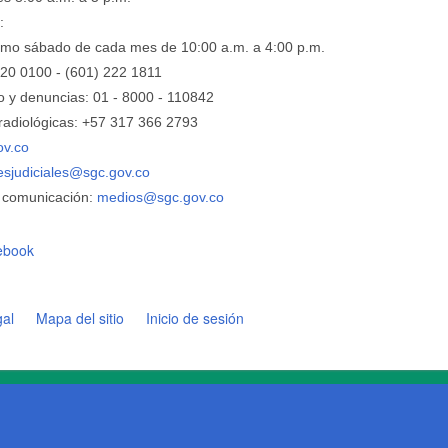
:
ltimo sábado de cada mes de 10:00 a.m. a 4:00 p.m.
220 0100 - (601) 222 1811
o y denuncias: 01 - 8000 - 110842
adiológicas: +57 ​317 366 2793
ov.co
nesjudiciales@sgc.gov.co
 comunicación:
medios@sgc.gov.co
ebook
gal
Mapa del sitio
Inicio de sesión