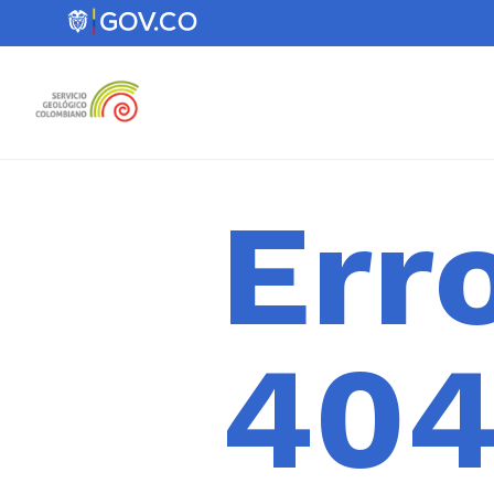
Err
40