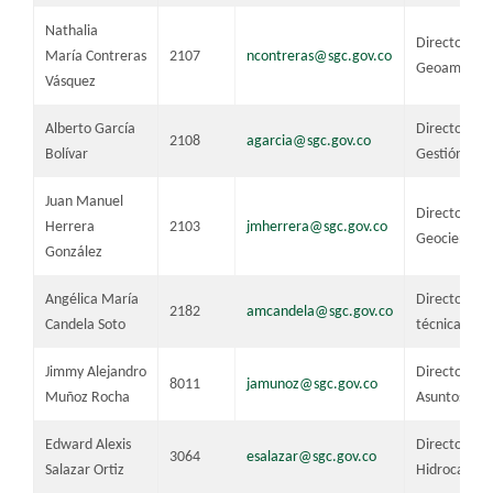
​Nathalia
​Directora t
María Contreras
​2107
​ncontreras@sgc.gov.co
Geoamenaz
Vásquez
​Alberto García
​Director téc
​2108
agarcia@sgc.gov.co
Bolívar
Gestión de 
​Juan Manuel
Director téc
Herrera
2103
​jmherrera@sgc.gov.co
Geociencias
González
​Angélica María
​​Directora
2182
​amcandela@sgc.gov.co
Candela Soto
técnica de L
Jimmy Alejandro
Director téc
8011
jamunoz@sgc.gov.co
Muñoz Rocha
Asuntos Nucl
​Edward Alexis
​​Director té
​3064
esalazar@sgc.gov.co
Salazar Ortiz
Hidrocarbur