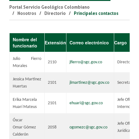
Portal Servicio Geológico Colombiano
Nosotros
Directorio
Principales contactos
​​Nombre del
​Extensión
​Correo electrónico
​Cargo
funcionario
Julio Fierro
​2110
jfierro@sgc.gov.co
Director gen
Morales
Jessica Martínez
2101​
jlmar​tinez@sgc.gov.co
​Secretaria g
Huertas
​Erika Marcela
​Jefe Oficina
​2101
ehuari@sgc.gov.co
Huarí Mateus
Interno
​Óscar
​Jefe Oficina
Omar Gómez
​2058
ogomezc@sgc.gov.co
Jurídica
Calderón