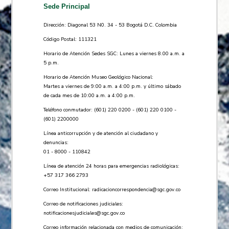
Sede Principal
Dirección: Diagonal 53 N0. 34 - 53 Bogotá D.C. Colombia
Código Postal: 111321
Horario de Atención Sedes SGC: Lunes a viernes 8.00 a.m. a
5 p.m.
Horario de Atención Museo Geológico Nacional:
Martes a viernes de 9:00 a.m. a 4:00 p.m. y último sábado
de cada mes de 10:00 a.m. a 4:00 p.m.
Teléfono conmutador: (601) 220 0200 - (601) 220 0100 -
(601) 2200000
Línea anticorrupción y de atención al ciudadano y
denuncias:
01 - 8000 - 110842
Línea de atención 24 horas para emergencias radiológicas:
+57 ​317 366 2793
Correo Institucional:
radicacioncorrespondencia@sgc.gov.co
Correo de notificaciones judiciales:
notificacionesjudiciales@sgc.gov.co
Correo información relacionada con medios de comunicación: