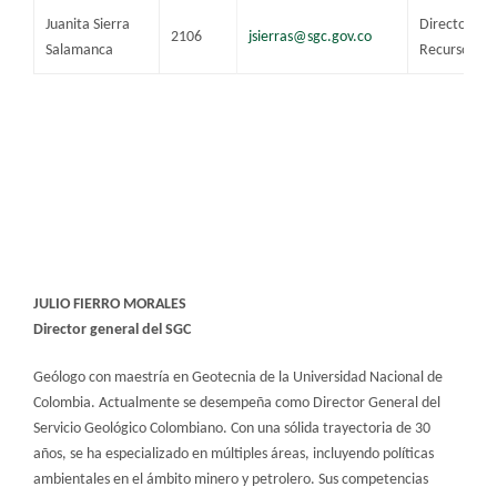
​Juanita Sierra
Directora té
2106
​jsierras@sgc.gov.co​
Salamanca
Recursos Mi
JULIO FIERRO MORALES
Director general del SGC
Geólogo con maestría en Geotecnia de la Universidad Nacional de
Colombia. Actualmente se desempeña como Director General del
Servicio Geológico Colombiano. Con una sólida trayectoria de 30
años, se ha especializado en múltiples áreas, incluyendo políticas
ambientales en el ámbito minero y petrolero. Sus competencias