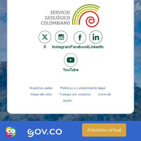
X
Instagram
Facebook
LinkedIn
YouTube
Nuestras sedes
Políticas y cumplimiento legal
Mapa del sitio
Trabaja con nosotros
Inicio de
sesión
Atención virtual