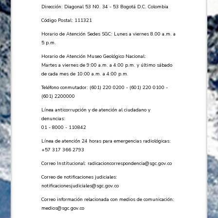
Dirección: Diagonal 53 N0. 34 - 53 Bogotá D.C. Colombia
Código Postal: 111321
Horario de Atención Sedes SGC: Lunes a viernes 8.00 a.m. a
5 p.m.
Horario de Atención Museo Geológico Nacional:
Martes a viernes de 9:00 a.m. a 4:00 p.m. y último sábado
de cada mes de 10:00 a.m. a 4:00 p.m.
Teléfono conmutador: (601) 220 0200 - (601) 220 0100 -
(601) 2200000
Línea anticorrupción y de atención al ciudadano y
denuncias:
01 - 8000 - 110842
Línea de atención 24 horas para emergencias radiológicas:
+57 ​317 366 2793
Correo Institucional:
radicacioncorrespondencia@sgc.gov.co
Correo de notificaciones judiciales:
notificacionesjudiciales@sgc.gov.co
Correo información relacionada con medios de comunicación:
medios@sgc.gov.co