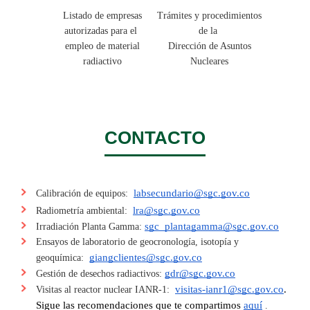
Listado de empresas
Trámites y procedimientos
autorizadas para el
de la
empleo de material
Dirección de Asuntos
radiactivo
Nucleares
CONTACTO
labsecundario@sgc.gov.co​
Calibración de equipos:
lra@sgc.gov.co
Radiometría ambiental:
sgc_plantagamma@sgc.gov.co
Irradiación Planta Gamma:
Ensayos de laboratorio de geocronología, isotopía y
giangclientes@sgc.gov.co
geoquímica:
gdr@sgc.gov.co
Gestión de desechos radiactivos:
visitas-ianr1@sgc.gov.co
.
Visitas al reactor nuclear IANR-1:
Sigue las recomendaciones que te compartimos
aquí
.