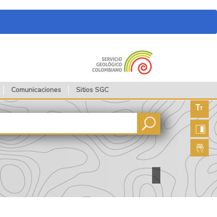
Comunicaciones
Sitios SGC
Aument
fuente
Aument
contras
Lengua
de seña
​​​