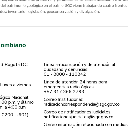
l del patrimonio geológico en el país, el SGC viene trabajando cuatro frentes 
ades: inventario, legislación, geoconservación y divulgación.
olombiano
53 Bogotá D.C.
Línea anticorrupción y de atención al
ciudadano y denuncias:
01 - 8000 - 110842
Línea de atención 24 horas para
Lunes a viernes
emergencias radiológicas:
+57 ​317 366 2793
gico Nacional:
Correo Institucional:
:00 p.m. y último
radicacioncorrespondencia@sgc.gov.co
. a 4:00 p.m.
Correo de notificaciones judiciales:
0 0200 - (601)
notificacionesjudiciales@sgc.gov.co
Correo información relacionada con medios