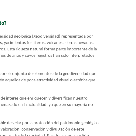
do?
rsidad geológica (geodiversidad) representada por
 yacimientos fosilíferos, volcanes, sierras nevadas,
ros. Esta riqueza natural forma parte importante de la
es de años y cuyos registros han sido interpretados
por el conjunto de elementos de la geodiversidad que
ién aquellos de poca atractividad visual o estética que
de interés que enriquecen y diversifican nuestro
menazado en la actualidad, ya que en su mayoría no
le de velar por la protección del patrimonio geológico
n, valoración, conservación y divulgación de este
 por parte de la sociedad. Para lograr una gestión