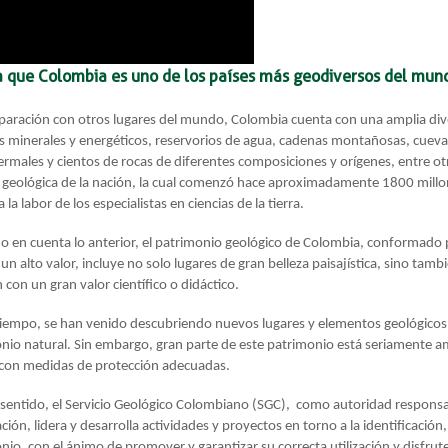
a que Colombia es uno de los países más geodiversos del mun
aración con otros lugares del mundo, Colombia cuenta con una amplia dive
s minerales y energéticos, reservorios de agua, cadenas montañosas, cuevas,
ermales y cientos de rocas de diferentes composiciones y orígenes, entre ot
a geológica de la nación, la cual comenzó hace aproximadamente 1800 millon
a la labor de los especialistas en ciencias de la tierra.
o en cuenta lo anterior, el patrimonio geológico de Colombia, conformado 
un alto valor, incluye no solo lugares de gran belleza paisajística, sino tamb
 con un gran valor científico o didáctico.
tiempo, se han venido descubriendo nuevos lugares y elementos geológicos 
nio natural. Sin embargo, gran parte de este patrimonio está seriamente a
con medidas de protección adecuadas.
 sentido, el Servicio Geológico Colombiano (SGC), como autoridad responsab
ación, lidera y desarrolla actividades y proyectos en torno a la identificació
nio, con el ánimo de promover y garantizar su correcta utilización y disfrute