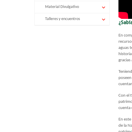
Material Divulgativo
Talleres y encuentros
¿Sabí
En comp
recurso
aguas t
histori
gracias 
Teniend
poseen 
cuentan
Con el 
patrimo
cuenta 
En este
de la N
patrimo