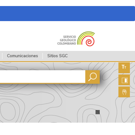
Comunicaciones
Sitios SGC
Aument
fuente
Aument
contras
Lengua
de seña