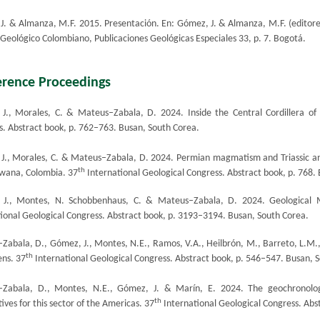
J. & Almanza, M.F. 2015. Presentación. En: Gómez, J. & Almanza, M.F. (editores
 Geológico Colombiano, Publicaciones Geológicas Especiales 33, p. 7. Bogotá.​
erence Proceedings
J.
, Morales, C. & Mateus–Zabala, D. 2024. Inside the Central Cordillera of
s. Abstract book, p. 762–763. Busan, South Corea.
J.
, Morales, C. & Mateus–Zabala, D. 2024. Permian magmatism and Triassic a
th
wana, Colombia. 37
International Geological Congress. Abstract book, p. 768.
 J
., Montes, N. Schobbenhaus, C. & Mateus–Zabala, D. 2024. Geological M
tional Geological Congress. Abstract book, p. 3193–3194. Busan, South Corea.
Zabala, D.,
Gómez, J.
, Montes, N.E., Ramos, V.A., Heilbrón, M., Barreto, L.M.
th
ens. 37
International Geological Congress. Abstract book, p. 546–547. Busan, 
–Zabala, D., Montes, N.E.,
Gómez, J.
& Marín, E. 2024. The geochronolog
th
ives for this sector of the Americas. 37
International Geological Congress. Abs