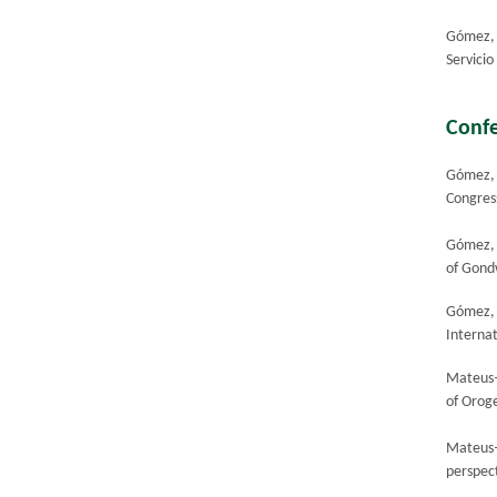
Gómez, 
Servicio
​Conf
Gómez, 
Congres
Gómez, 
of Gond
Gómez,
Interna
Mateus–
of Orog
Mateus
perspect