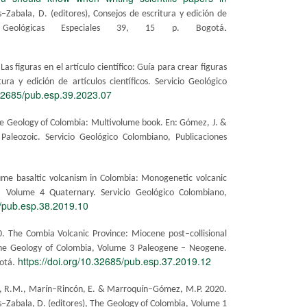
Zabala, D. (editores), Consejos de escritura y edición de
.
ones Geológicas Especiales 39, 15 p. Bogotá
.
Las figuras en el artículo científico: Guía para crear figuras
ra y edición de artículos científicos. Servicio Geológico
.32685/pub.esp.39.2023.07
he Geology of Colombia: Multivolume book. En: Gómez, J. &
aleozoic. Servicio Geológico Colombiano, Publicaciones
me basaltic volcanism in Colombia: Monogenetic volcanic
a, Volume 4 Quaternary. Servicio Geológico Colombiano,
5/pub.esp.38.2019.10
. The Combia Volcanic Province: Miocene post–collisional
The Geology of Colombia, Volume 3 Paleogene – Neogene.
.
https://doi.org/10.32685/pub.esp.37.2019.12
gotá
oz, R.M., Marín–Rincón, E. & Marroquín–Gómez, M.P. 2020.
s–Zabala, D. (editores), The Geology of Colombia, Volume 1