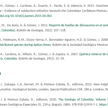
., Gómez, J., Cardona, A., Duarte, E., Pardo, E. & Valencia, V. 2015. Geochemi
a—Evidence of subduction initiation beneath the Colombian Caribbean Plateau. 
/doi.org/10.1016/j.jsames.2015.04.002
 M., De Jesús, A. & Gómez, J. 2011.
Reporte de huellas de dinosaurios en el san
, Colombia)
.
Boletín de Geología, 33(2): 107–118.
.J., Feldmann, R.M., Etayo–Serna, F., Bermúdez–Aguirre, H.D. & Gómez, J. 2008
istributed species during Aptian times
.
Boletín de la Sociedad Geológica Mexican
M., Cardona, A., Wilson, R., Gómez, J. & Zapata, G. 2007.
Química mineral de la
ira, Colombia
. Boletín de Geología, 29(1): 31–39.
s
J., Zuluaga, C.A., Bernet, M. & Mateus–Zabala, D., editores, 2025. New ins
mation. Geological Society, London, Special Publications 558, 186 p. Londres, 
J. & Mateus–Zabala, D., editores. 2020.
The Geology of Colombia, Volume 1
ciones Geológicas Especiales 35, 239 p. Bogotá. ISBN: 978-958-52959-7-1.
https: