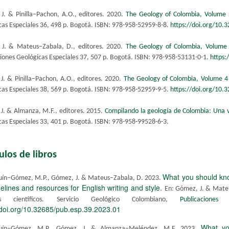
J. & Pinilla–Pachon, A.O., editores. 2020
. The Geology of Colombia, Volume
cas Especiales 36, 498 p. Bogotá. ISBN: 978-958-52959-8-8.
https://doi.org/10.
J. & Mateus–Zabala, D., editores. 2020.
The Geology of Colombia, Volume
ciones Geológicas Especiales 37, 507 p. Bogotá. ISBN: 978-958-53131-0-1.
https:
 J. & Pinilla–Pachon, A.O., editores. 2020.
The Geology of Colombia, Volume 4
cas Especiales 38, 569 p. Bogotá. ISBN: 978-958-52959-9-5.
https://doi.org/10.
J. & Almanza, M.F., editores. 2015.
Compilando la geología d​e Colombia: Una v
as Especiales 33, 401 p. Bogotá. ISBN: 978-958-99528-6-3.​
ulos de libros
What you should kno
ín​–Gómez​, M.P., Gómez, J. & Mateus–Zabala, D. 2023.
elines and resources for English writing and style
.
En: Gómez, J. & Mateus
los científicos. Servicio Geológico Colombiano,
Publicaciones 
/doi.org/10.32685/pub.esp.39.2023.01
What yo
uín–Gómez, M.P., Gómez, J. & Almanza–Meléndez, M.F. 2023.