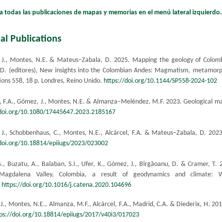
a todas las publicaciones de mapas y memorias en el menú lateral izquierdo
al Publications
J., Montes, N.E. & Mateus–Zabala, D. 2025. Mapping the geology of Colomb
 D. (editores), New insights into the Colombian Andes: Magmatism, metamorph
ions 558, 18 p. Londres, Reino Unido.
https://doi.org/10.1144/SP558-2024-102​
, F.A., Gó
mez, J., Montes, N.E. & Almanza–Meléndez, M.F. 2023. Geological map
/doi.org/10.1080/17445647.2023.2185167​
J., Schobbenhaus, C., Montes, N.E., Alcárcel, F.A. & Mateus–Zabala, D. 2023
/doi.org/10.18814/epiiugs/2023/023002
G., Buzatu, A., Balaban, S.I., Ufer, K., Gómez, J., Bîrgă​oanu, D. & Cramer, T.
Magdalena Valley, Colombia, a result of geodynamics and climate: 
.
https://doi.org/10.1016/j.catena.2020.104696
.,​ Montes, N.E., Almanza, M.F., Alcárcel, F.A., Madrid, C.A. & Diederix, H. 20
ps://doi.org/10.18814/epiiugs/2017/v40i3/017023