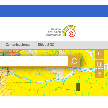
Comunicaciones
Sitios SGC
Aument
fuente
Aument
contras
Lengua
de seña