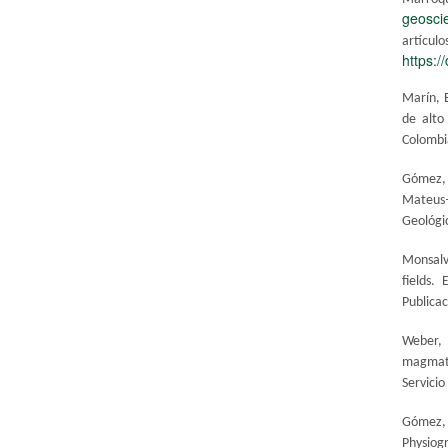
geoscie
artíc
https:/
Marín, 
de alto
Colombi
Gómez, 
Mateus–
Geológic
Monsalv
fields.
Publica
Weber, 
magmati
Servici
Gómez, 
Physiogr