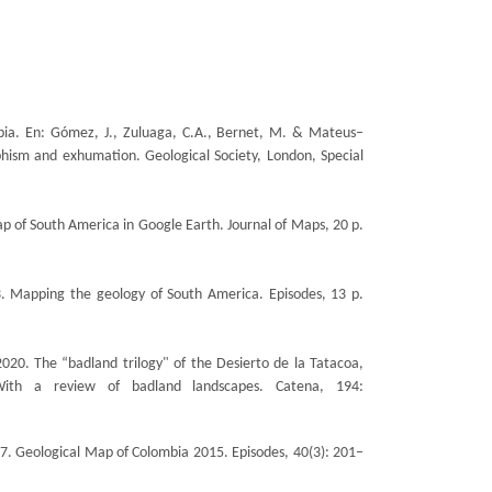
.
ia. En: Gómez, J., Zuluaga, C.A., Bernet, M. & Mateus–
ism and exhumation. Geological Society, London, Special
 of South America in Google Earth. Journal of Maps, 20 p.
. Mapping the geology of South America. Episodes, 13 p.
 2020. The “badland trilogy" of the Desierto de la Tatacoa,
With a review of badland landscapes. Catena, 194:
17.
Geological Map of Colombia 2015
. Episodes, 40(3): 201–