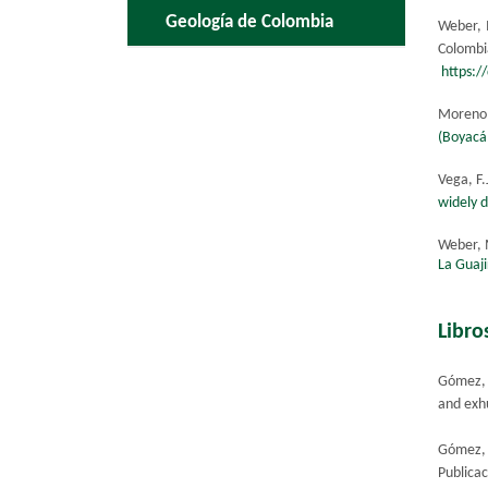
Geología de Colombia
Weber, M
Colombi
https:/
Moreno,
(Boyacá
Vega, F
widely d
Weber, 
La Guaj
Libro
Gómez, 
and exhu
Gómez, 
Publica