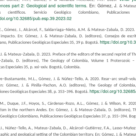
nces part 2: Geological and scientific terms
. En: Gómez, J.
& Mateus–
ulos científicos. Servicio Geológico Colombiano, Publicaci
/doi.org/10.32685/pub.esp.39.2023.02
E., Gómez, J., Alcárcel, F., Saldarriaga–Nieto, A.M. & Mateus–Zabala, D. 2023
 impacto
. En: Gómez, J. & Mateus–Zabala, D. (editores), Consejos de escritu
https://doi.org/10
ano, Publicaciones Geológicas Especiales 35, 39 p. Bogotá.
J. & Mateus–Zabala, D. 2023. Preface of the editors of the second reprint of T
Zabala, D. (editores), The Geology of Colombia, Volume 1 Proterozoic – P
as Especiales 35, p. xxi–xxiv. Bogotá, Colombia.
e–Bustamante, M.L., Gómez, J. & Núñez–Tello, A. 2020. Rear–arc small–volu
 En: Gómez, J. & Pinilla–Pachon, A.O. (editores), The Geology of Colombi
https://doi.org/10.3268
ciones Geológicas Especiales 38, p. 353–396. Bogotá.
M., Duque, J.F., Hoyos, S., Cárdenas–Rozo, A.L., Gómez, J. & Wilson, R. 2020
sm in the northern Andes. En: Gómez, J. & Mateus–Zabala, D. (editores), 
o Geológico Colombiano, Publicaciones Geológicas Especiales 37, p. 355–394. Bo
J., Núñez–Tello, A., Mateus–Zabala, D., Alcárcel–Gutiérrez, F.A., Lasso–Muñ
aphic and geological setting of the Colombian territory. En: Gómez, J. & Mateu