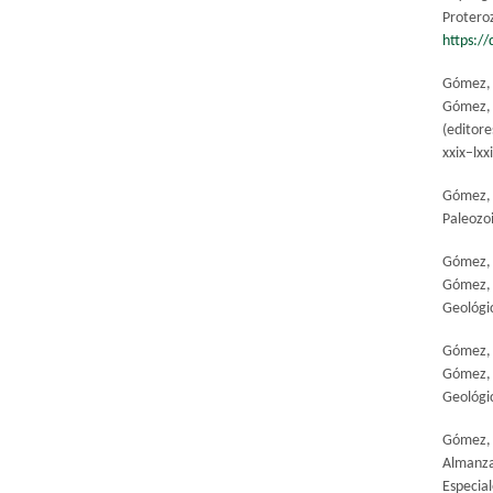
Proter
https:/
Gómez, 
Gómez, 
(editore
xxix–lxx
Gómez, 
Paleozoi
Gómez, 
Gómez, 
Geológic
Gómez, J
Gómez, 
Geológic
Gómez, J
Almanza
Especial