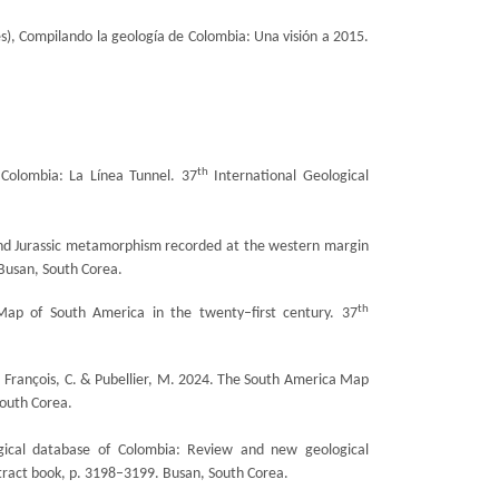
), Compilando la geología de Colombia: Una visión a 2015.
th
 Colombia: La Línea Tunnel. 37
International Geological
nd Jurassic metamorphism recorded at the western margin
 Busan, South Corea.
th
ap of South America in the twenty–first century. 37
, François, C. & Pubellier, M. 2024. The South America Map
South Corea.
ical database of Colombia: Review and new geological
tract book, p. 3198–3199. Busan, South Corea.