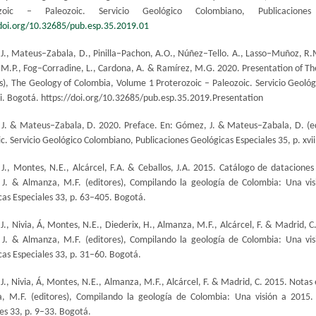
ozoic – Paleozoic. Servicio Geológico Colombiano, Publicacion
/doi.org/10.32685/pub.esp.35.2019.01
J., Mateus–Zabala, D., Pinilla–Pachon, A.O., Núñez–Tello. A., Lasso–Muñoz, R.M
M.P., Fog–Corradine, L., Cardona, A. & Ramírez, M.G. 2020. Presentation of T
s), The Geology of Colombia, Volume 1 Proterozoic – Paleozoic. Servicio Geológ
ii. Bogotá.
https://doi.org/10.32685/pub.esp.35.2019.Presentation
J. & Mateus–Zabala, D. 2020. Preface. En: Gómez, J. & Mateus–Zabala, D. (ed
c. Servicio Geológico Colombiano, Publicaciones Geológicas Especiales 35, p. xvii
J., Montes, N.E., Alcárcel, F.A. & Ceballos, J.A. 2015. Catálogo de datacione
J. & Almanza, M.F. (editores), Compilando la geología de Colombia: Una visi
as Especiales 33, p. 63–405. Bogotá.
., Nivia, Á, Montes, N.E., Diederix, H., Almanza, M.F., Alcárcel, F. & Madrid, 
J. & Almanza, M.F. (editores), Compilando la geología de Colombia: Una visi
as Especiales 33, p. 31–60. Bogotá.
., Nivia, Á, Montes, N.E., Almanza, M.F., Alcárcel, F. & Madrid, C. 2015. Nota
, M.F. (editores), Compilando la geología de Colombia: Una visión a 2015. 
es 33, p. 9–33. Bogotá.