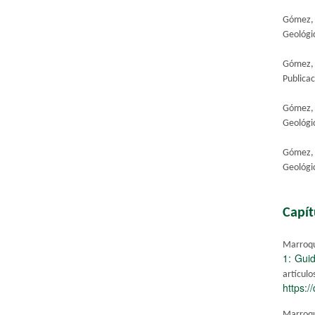
Gómez, 
Geológi
Gómez, 
Publica
​Gómez,
Geológi
Gómez, 
Geológic
Capít
Marroqu
1: Guid
artícu
https:/
Marroq