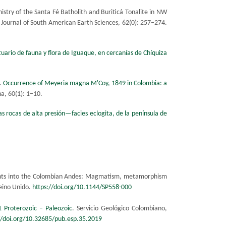
stry of the Santa Fé Batholith and Buriticá Tonalite in NW
Journal of South American Earth Sciences, 62(0): 257–274.
tuario de fauna y flora de Iguaque, en cercanías de Chíquiza
.
Occurrence of Meyeria magna M'Coy, 1849 in Colombia: a
a, 60(1): 1–10.
s rocas de alta presión—facies eclogita, de la península de
ights into the Colombian Andes: Magmatism, metamorphism
Reino Unido.
https://doi.org/10.1144/SP558-​000​
 Proterozoic – Paleozoic
. Servicio Geológico Colombiano,
//doi.org/10.32685/pub.esp.35.2019