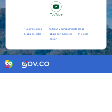
YouTube
Nuestras sedes
Políticas y cumplimiento legal
Mapa del sitio
Trabaja con nosotros
Inicio de
sesión