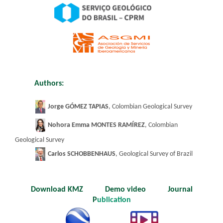
Authors:
​
Jorge GÓMEZ TAPIAS
, Colombian Geological Survey
Nohora Emma MONTES RAMÍREZ
, Colombian
Geological Survey
Carlos SCHOBBENHAUS
, Geological Survey of
Braz
il
Download KMZ Demo video
Journal
P
ublication
​