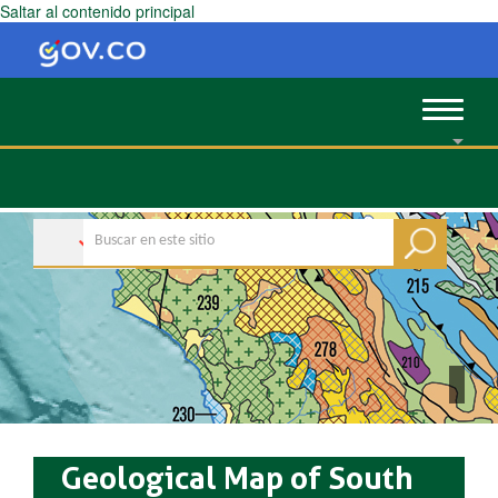
Saltar al contenido principal
Toggle
navigat
Geological Map of South