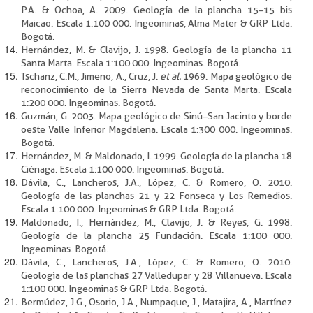
P.A. & Ochoa, A. 2009. Geología de la plancha 15–15 bis
Maicao. Escala 1:100 000. Ingeominas, Alma Mater & GRP Ltda.
Bogotá.
Hernández, M. & Clavijo, J. 1998. Geología de la plancha 11
Santa Marta. Escala 1:100 000. Ingeominas. Bogotá.
Tschanz, C.M., Jimeno, A., Cruz, J.
et al.
1969. Mapa geológico de
reconocimiento de la Sierra Nevada de Santa Marta. Escala
1:200 000. Ingeominas. Bogotá.
Guzmán, G. 2003. Mapa geológico de Sinú–San Jacinto y borde
oeste Valle Inferior Magdalena. Escala 1:300 000. Ingeominas.
Bogotá.
Hernández, M. & Maldonado, I. 1999. Geología de la plancha 18
Ciénaga. Escala 1:100 000. Ingeominas. Bogotá.
Dávila, C., Lancheros, J.A., López, C. & Romero, O. 2010.
Geología de las planchas 21 y 22 Fonseca y Los Remedios.
Escala 1:100 000. Ingeominas & GRP Ltda. Bogotá.
Maldonado, I., Hernández, M., Clavijo, J. & Reyes, G. 1998.
Geología de la plancha 25 Fundación. Escala 1:100 000.
Ingeominas. Bogotá.
Dávila, C., Lancheros, J.A., López, C. & Romero, O. 2010.
Geología de las planchas 27 Valledupar y 28 Villanueva. Escala
1:100 000. Ingeominas & GRP Ltda. Bogotá.
Bermúdez, J.G., Osorio, J.A., Numpaque, J., Matajira, A., Martínez