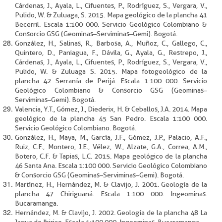
Cárdenas, J., Ayala, L., Cifuentes, P., Rodríguez, S., Vergara, V.,
Pulido, W. & Zuluaga, S. 2015. Mapa geológico de la plancha 41
Becerril. Escala 1:100 000. Servicio Geológico Colombiano &
Consorcio GSG (Geominas–Serviminas–Gemi). Bogotá.
González, H., Salinas, R., Barbosa, A., Muñoz, C., Gallego, C.,
Quintero, D., Paniagua, F., Dávila, G., Ayala, G., Restrepo, J.,
Cárdenas, J., Ayala, L., Cifuentes, P., Rodríguez, S., Vergara, V.,
Pulido, W. & Zuluaga S. 2015. Mapa fotogeológico de la
plancha 42 Serranía de Perijá. Escala 1:100 000. Servicio
Geológico Colombiano & Consorcio GSG (Geominas–
Serviminas–Gemi). Bogotá.
Valencia, Y.T., Gómez, J., Diederix, H. & Ceballos, J.A. 2014. Mapa
geológico de la plancha 45 San Pedro. Escala 1:100 000.
Servicio Geológico Colombiano. Bogotá.
González, H., Maya, M., García, J.F., Gómez, J.P., Palacio, A.F.,
Ruiz, C.F., Montero, J.E., Vélez, W., Alzate, G.A., Correa, A.M.,
Botero, C.F. & Tapias, L.C. 2015. Mapa geológico de la plancha
46 Santa Ana. Escala 1:100 000. Servicio Geológico Colombiano
& Consorcio GSG (Geominas–Serviminas–Gemi). Bogotá.
Martínez, H., Hernández, M. & Clavijo, J. 2001. Geología de la
plancha 47 Chiriguaná. Escala 1:100 000. Ingeominas.
Bucaramanga.
Hernández, M. & Clavijo, J. 2002. Geología de la plancha 48 La
Jagua de Ibirico. Escala 1:100 000. Ingeominas. Bucaramanga.