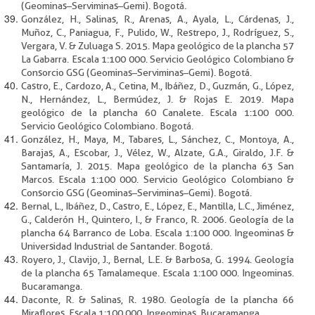
(Geominas–Serviminas–Gemi). Bogotá.
González, H., Salinas, R., Arenas, A., Ayala, L., Cárdenas, J.,
Muñoz, C., Paniagua, F., Pulido, W., Restrepo, J., Rodríguez, S.,
Vergara, V. & Zuluaga S. 2015. Mapa geológico de la plancha 57
La Gabarra. Escala 1:100 000. Servicio Geológico Colombiano &
Consorcio GSG (Geominas–Serviminas–Gemi). Bogotá.
Castro, E., Cardozo, A., Cetina, M., Ibáñez, D., Guzmán, G., López,
N., Hernández, L., Bermúdez, J. & Rojas E. 2019. Mapa
geológico de la plancha 60 Canalete. Escala 1:100 000.
Servicio Geológico Colombiano. Bogotá.
González, H., Maya, M., Tabares, L., Sánchez, C., Montoya, A.,
Barajas, A., Escobar, J., Vélez, W., Alzate, G.A., Giraldo, J.F. &
Santamaría, J. 2015. Mapa geológico de la plancha 63 San
Marcos. Escala 1:100 000. Servicio Geológico Colombiano &
Consorcio GSG (Geominas–Serviminas–Gemi). Bogotá.
Bernal, L., Ibáñez, D., Castro, E., López, E., Mantilla, L.C., Jiménez,
G., Calderón H., Quintero, I., & Franco, R. 2006. Geología de la
plancha 64 Barranco de Loba. Escala 1:100 000. Ingeominas &
Universidad Industrial de Santander. Bogotá.
Royero, J., Clavijo, J., Bernal, L.E. & Barbosa, G. 1994. Geología
de la plancha 65 Tamalameque. Escala 1:100 000. Ingeominas.
Bucaramanga.
Daconte, R. & Salinas, R. 1980. Geología de la plancha 66
Miraflores. Escala 1:100 000. Ingeominas. Bucaramanga.