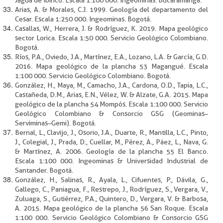
Arias, A. & Morales, C.J. 1999. Geología del departamento del
Cesar. Escala 1:250 000. Ingeominas. Bogotá.
Casallas, W., Herrera, J. & Rodríguez, K. 2019. Mapa geológico
sector Lorica. Escala 1:50 000. Servicio Geológico Colombiano.
Bogotá.
Ríos, P.A., Oviedo, J.A., Martínez, E.A., Lozano, L.A. & García, G.D.
2016. Mapa geológico de la plancha 53 Magangué. Escala
1:100 000. Servicio Geológico Colombiano. Bogotá.
González, H., Maya, M., Camacho, J.A., Cardona, O.D., Tapia, L.C.,
Castañeda, D.M., Arias, E.N., Vélez, W. & Alzate, G.A. 2015. Mapa
geológico de la plancha 54 Mompós. Escala 1:100 000. Servicio
Geológico Colombiano & Consorcio GSG (Geominas–
Serviminas–Gemi). Bogotá.
Bernal, L., Clavijo, J., Osorio, J.A., Duarte, R., Mantilla, L.C., Pinto,
J., Colegial, J., Prada, D., Cuellar, M., Pérez, A., Páez, L., Nava, G.
& Martínez, A. 2006. Geología de la plancha 55 El Banco.
Escala 1:100 000. Ingeominas & Universidad Industrial de
Santander. Bogotá.
González, H., Salinas, R., Ayala, L., Cifuentes, P., Dávila, G.,
Gallego, C., Paniagua, F., Restrepo, J., Rodríguez, S., Vergara, V.,
Zuluaga, S., Gutiérrez, P.A., Quintero, D., Vergara, V. & Barbosa,
A. 2015. Mapa geológico de la plancha 56 San Roque. Escala
1:100 000. Servicio Geológico Colombiano & Consorcio GSG