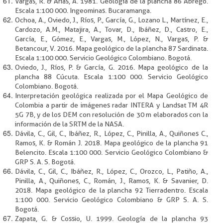
Vargas, R. & Arias, A. 1981. Geología de la plancha 86 Ábrego.
Escala 1:100 000. Ingeominas. Bucaramanga.
Ochoa, A., Oviedo, J., Ríos, P., García, G., Lozano L., Martínez, E.,
Cardozo, A.M., Matajira, A., Tovar, D., Ibáñez, D., Castro, E.,
García, E., Gómez, E., Vargas, M., López, N., Vargas, P. &
Betancour, V. 2016. Mapa geológico de la plancha 87 Sardinata.
Escala 1:100 000. Servicio Geológico Colombiano. Bogotá.
Oviedo, J., Ríos, P. & García, G. 2016. Mapa geológico de la
plancha 88 Cúcuta. Escala 1:100 000. Servicio Geológico
Colombiano. Bogotá.
Interpretación geológica realizada por el Mapa Geológico de
Colombia a partir de imágenes radar INTERA y Landsat TM 4R
5G 7B, y de los DEM con resolución de 30 m elaborados con la
información de la SRTM de la NASA.
Dávila, C., Gil, C., Ibáñez, R., López, C., Pinilla, A., Quiñones C.,
Ramos, K. & Román J. 2018. Mapa geológico de la plancha 91
Belencito. Escala 1:100 000. Servicio Geológico Colombiano &
GRP S. A. S. Bogotá.
Dávila, C., Gil, C., Ibáñez, R., López, C., Orozco, L., Patiño, A.,
Pinilla, A., Quiñones, C., Román, J., Ramos, K. & Savanier, D.
2018. Mapa geológico de la plancha 92 Tierradentro. Escala
1:100 000. Servicio Geológico Colombiano & GRP S. A. S.
Bogotá.
Zapata, G. & Cossio, U. 1999. Geología de la plancha 93