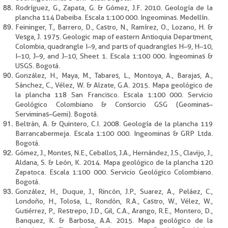
Rodríguez, G., Zapata, G. & Gómez, J.F. 2010. Geología de la
plancha 114 Dabeiba. Escala 1:100 000. Ingeominas. Medellín.
Feininger, T., Barrero, D., Castro, N., Ramírez, O., Lozano, H. &
Vesga, J. 1975. Geologic map of eastern Antioquia Department,
Colombia, quadrangle I–9, and parts of quadrangles H–9, H–10,
I–10, J–9, and J–10, Sheet 1. Escala 1:100 000. Ingeominas &
USGS. Bogotá.
González, H., Maya, M., Tabares, L., Montoya, A., Barajas, A.,
Sánchez, C., Vélez, W. & Alzate, G.A. 2015. Mapa geológico de
la plancha 118 San Francisco. Escala 1:100 000. Servicio
Geológico Colombiano & Consorcio GSG (Geominas–
Serviminas–Gemi). Bogotá.
Beltrán, A. & Quintero, C.I. 2008. Geología de la plancha 119
Barrancabermeja. Escala 1:100 000. Ingeominas & GRP Ltda.
Bogotá.
Gómez, J., Montes, N.E., Ceballos, J.A., Hernández, J.S., Clavijo, J.,
Aldana, S. & León, K. 2014. Mapa geológico de la plancha 120
Zapatoca. Escala 1:100 000. Servicio Geológico Colombiano.
Bogotá.
González, H., Duque, J., Rincón, J.P., Suarez, A., Peláez, C.,
Londoño, H., Tolosa, L., Rondón, R.A., Castro, W., Vélez, W.,
Gutiérrez, P., Restrepo, J.D., Gil, C.A., Arango, R.E., Montero, D.,
Banquez, K. & Barbosa, A.A. 2015. Mapa geológico de la