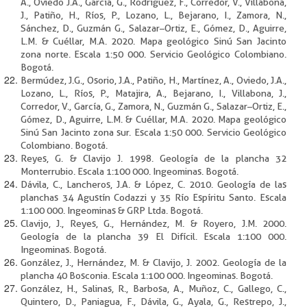
A., Oviedo J.A., García, G., Rodríguez, F., Corredor, V., Villabona,
J., Patiño, H., Ríos, P., Lozano, L., Bejarano, I., Zamora, N.,
Sánchez, D., Guzmán G., Salazar–Ortiz, E., Gómez, D., Aguirre,
L.M. & Cuéllar, M.A. 2020. Mapa geológico Sinú San Jacinto
zona norte. Escala 1:50 000. Servicio Geológico Colombiano.
Bogotá.
Bermúdez, J.G., Osorio, J.A., Patiño, H., Martínez, A., Oviedo, J.A.,
Lozano, L., Ríos, P., Matajira, A., Bejarano, I., Villabona, J.,
Corredor, V., García, G., Zamora, N., Guzmán G., Salazar–Ortiz, E.,
Gómez, D., Aguirre, L.M. & Cuéllar, M.A. 2020. Mapa geológico
Sinú San Jacinto zona sur. Escala 1:50 000. Servicio Geológico
Colombiano. Bogotá.
Reyes, G. & Clavijo J. 1998. Geología de la plancha 32
Monterrubio. Escala 1:100 000. Ingeominas. Bogotá.
Dávila, C., Lancheros, J.A. & López, C. 2010. Geología de las
planchas 34 Agustín Codazzi y 35 Río Espíritu Santo. Escala
1:100 000. Ingeominas & GRP Ltda. Bogotá.
Clavijo, J., Reyes, G., Hernández, M. & Royero, J.M. 2000.
Geología de la plancha 39 El Difícil. Escala 1:100 000.
Ingeominas. Bogotá.
González, J., Hernández, M. & Clavijo, J. 2002. Geología de la
plancha 40 Bosconia. Escala 1:100 000. Ingeominas. Bogotá.
González, H., Salinas, R., Barbosa, A., Muñoz, C., Gallego, C.,
Quintero, D., Paniagua, F., Dávila, G., Ayala, G., Restrepo, J.,