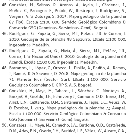
González, H., Salinas, R., Arenas, A., Ayala, L., Cárdenas, J.,
Muñoz, C., Paniagua, F., Pulido, W., Restrepo, J., Rodríguez, S.,
Vergara, V. & Zuluaga, S. 2015. Mapa geológico de la plancha
67 Tibú. Escala 1:100 000. Servicio Geológico Colombiano &
Consorcio GSG (Geominas–Serviminas–Gemi). Bogotá.
Rodríguez, G., Zapata, G., Sierra, M.I., Peláez, J.R. & Correa, T.
2010. Geología de la plancha 58 Sapzurro. Escala 1:100 000.
Ingeominas. Medellín.
Rodríguez, G., Zapata, G., Nivia, Á., Sierra, M.I., Peláez, J.R.,
Correa, T. & Naciones Unidas. 2010. Geología de la plancha 68
Acandí. Escala 1:100 000. Ingeominas. Medellín.
Barrantes, L., López, C., Orozco, L., Pinilla, A., Patiño, A., Ramos,
J., Ramos, K. & Savanier, D. 2018. Mapa geológico de la plancha
71 Planeta Rica (Sector Sur). Escala 1:100 000. Servicio
Geológico Colombiano & GRP S. A. S. Bogotá.
González, H., Maya, M., Tabares, L., Sánchez, C., Montoya, A.,
Barajas, A., Giraldo, J.F., Echeverry J., Carmona, O.D., Triana, J.M.,
Arias, E.N., Castañeda, D.M., Santamaría, J., Tapia, L.C., Vélez, W.
& Escobar, J. 2015. Mapa geológico de la plancha 73 Ayapel.
Escala 1:100 000. Servicio Geológico Colombiano & Consorcio
GSG (Geominas–Serviminas–Gemi). Bogotá.
González, H., Maya, M., Camacho, J.A., Cardona, O.D., Castañeda,
D.M., Arias, E.N., Osorio, J.H., Buriticá, L.F., Vélez, W., Alzate, G.A.,