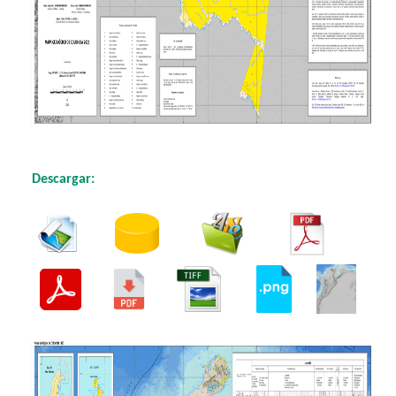
​
Descargar:
​