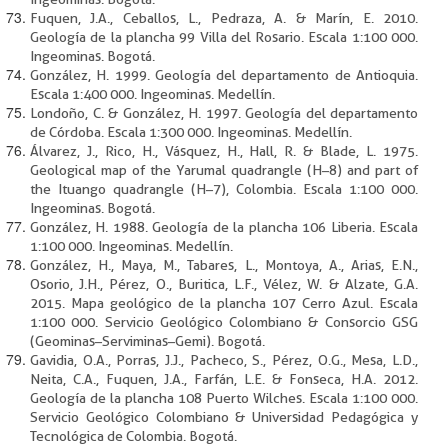
Fuquen, J.A., Ceballos, L., Pedraza, A. & Marín, E. 2010.
Geología de la plancha 99 Villa del Rosario. Escala 1:100 000.
Ingeominas. Bogotá.
González, H. 1999. Geología del departamento de Antioquia.
Escala 1:400 000. Ingeominas. Medellín.
Londoño, C. & González, H. 1997. Geología del departamento
de Córdoba. Escala 1:300 000. Ingeominas. Medellín.
Álvarez, J., Rico, H., Vásquez, H., Hall, R. & Blade, L. 1975.
Geological map of the Yarumal quadrangle (H–8) and part of
the Ituango quadrangle (H–7), Colombia. Escala 1:100 000.
Ingeominas. Bogotá.
González, H. 1988. Geología de la plancha 106 Liberia. Escala
1:100 000. Ingeominas. Medellín.
González, H., Maya, M., Tabares, L., Montoya, A., Arias, E.N.,
Osorio, J.H., Pérez, O., Buritica, L.F., Vélez, W. & Alzate, G.A.
2015. Mapa geológico de la plancha 107 Cerro Azul. Escala
1:100 000. Servicio Geológico Colombiano & Consorcio GSG
(Geominas–Serviminas–Gemi). Bogotá.
Gavidia, O.A., Porras, J.J., Pacheco, S., Pérez, O.G., Mesa, L.D.,
Neita, C.A., Fuquen, J.A., Farfán, L.E. & Fonseca, H.A. 2012.
Geología de la plancha 108 Puerto Wilches. Escala 1:100 000.
Servicio Geológico Colombiano & Universidad Pedagógica y
Tecnológica de Colombia. Bogotá.