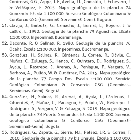
Contreras, G.G., Zappa, L.F., Avella, J.L., Grimaldo, J., Echeverri, J.
& Velásquez, F. 2015. Mapa geológico de la plancha 74
Guaranda. Escala 1:100 000. Servicio Geológico Colombiano &
Consorcio GSG (Geominas–Serviminas–Gemi). Bogotá.
Clavijo, J., Barbosa, G., Camacho, J., Bernal, L., Royero, J. &
Castro, E. 1992. Geología de la plancha 75 Aguachica. Escala
1:100 000. Ingeominas. Bucaramanga.
Daconte, R. & Salinas, R. 1980. Geología de la plancha 76
Ocaña. Escala 1:100 000. Ingeominas. Bucaramanga.
González, H., Salinas, R., Cárdenas, J., Correa, R., Dávila, C.,
Muñoz, C., Zuluaga, S., Henao, C., Quintero, D., Rodríguez, S.,
Ayala, L., Restrepo, J., Arenas, A., Paniagua, F., Vergara, V.,
Barbosa, A., Pulido, W. & Gutiérrez, P.A. 2015. Mapa geológico
de la plancha 77 Campo Dos. Escala 1:100 000. Servicio
Geológico Colombiano & Consorcio GSG (Geominas–
Serviminas–Gemi). Bogotá.
González, H., Salinas, R., Arenas, A., Ayala, L., Cárdenas, J.,
Cifuentes, P., Muñoz, C., Paniagua, F., Pulido, W., Restrepo, J.,
Rodríguez, S., Vergara, V. & Zuluaga, S. 2015. Mapa geológico
de la plancha 78 Puerto Santander. Escala 1:100 000. Servicio
Geológico Colombiano & Consorcio GSG (Geominas–
Serviminas–Gemi). Bogotá.
Rodríguez, G., Zapata, G., Sierra, M.I., Peláez, J.R. & Correa, T.
2010. Geología de la plancha 79 bis Unguía. Escala 1:100 000.