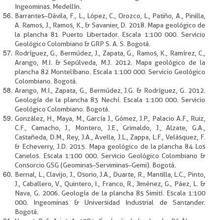
Ingeominas. Medellín.
Barrantes–Dávila, F., L., López, C., Orozco, L., Patiño, A., Pinilla,
A. Ramos, J., Ramos, K., & Savanier, D. 2018. Mapa geológico de
la plancha 81 Puerto Libertador. Escala 1:100 000. Servicio
Geológico Colombiano & GRP S. A. S. Bogotá.
Rodríguez, G., Bermúdez, J., Zapata, G., Ramos, K., Ramírez, C.,
Arango, M.I. & Sepúlveda, M.J. 2012. Mapa geológico de la
plancha 82 Montelíbano. Escala 1:100 000. Servicio Geológico
Colombiano. Bogotá.
Arango, M.I., Zapata, G., Bermúdez, J.G. & Rodríguez, G. 2012.
Geología de la plancha 83 Nechí. Escala 1:100 000. Servicio
Geológico Colombiano. Bogotá.
González, H., Maya, M., García J., Gómez, J.P., Palacio A.F., Ruiz,
C.F., Camacho, J., Montero, J.E., Grimaldo, J., Alzate, G.A.,
Castañeda, D.M., Rey, J.A., Avella, J.L., Zappa, L.F., Velásquez, F.
& Echeverry, J.D. 2015. Mapa geológico de la plancha 84 Los
Canelos. Escala 1:100 000. Servicio Geológico Colombiano &
Consorcio GSG (Geominas–Serviminas–Gemi). Bogotá.
Bernal, L., Clavijo, J., Osorio, J.A., Duarte, R., Mantilla, L.C., Pinto,
J., Caballero, V., Quintero, I., Franco, R., Jiménez, G., Páez, L. &
Nava, G. 2006. Geología de la plancha 85 Simití. Escala 1:100
000. Ingeominas & Universidad Industrial de Santander.
Bogotá.