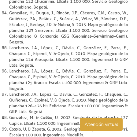
plancha 122 Chucarima. Escala 1:100 000. Servicio Geológico
Colombiano. Bogotá.
González, H., Duque, J., Rincón, J.P., Cáceres, C.M., Castro, W.,
Gutiérrez, P.A., Peláez, C., Suárez, A., Vélez, W., Sánchez, D.P.,
Escobar, J., Bedoya, J.D. & Molina, S. 2015. Mapa geológico de la
plancha 123 Saravena. Escala 1:100 000. Servicio Geológico
Colombiano & Consorcio GSG (Geominas–Serviminas–Gemi).
Bogotá.
Lancheros, J.A., López, C., Dávila, C., González, F., Parra, E.,
Chaquea, C., Espinel, V. & Ojeda, C. 2010. Mapa geológico de la
plancha 124 Arauquita. Escala 1:100 000. Ingeominas & GRP
Ltda. Bogotá.
Lancheros, J.A., López, C., Dávila, C., González, F., Parra, E.,
Chaquea, C., Espinel, V. & Ojeda, C. 2010. Mapa geológico de la
plancha 125 Arauca. Escala 1:100 000. Ingeominas & GRP Ltda.
Bogotá.
Lancheros, J.A., López, C., Dávila, C., González, F., Chaquea, C.,
Quiñones, C., Espinel, V. & Ojeda, C. 2010. Mapa geológico de la
plancha 126–126 bis Feliciano. Escala 1:100 000. Ingeominas &
GRP Ltda. Bogotá.
González, M. & Cossio, U. 2002. Geología de la plancha 127
Cupica. Escala 1:100 000. Ingeominas. Medellín.
Atención virtual
Cossio, U. & Zapata, G. 2002. Geología de la plancha 128 Murrí.
Escala 1:100 000. Ingeominas. Medellín.