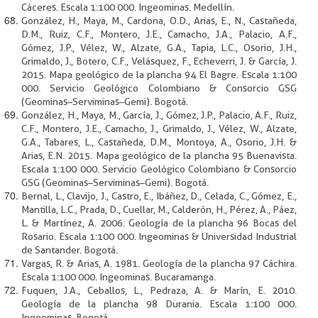
Cáceres. Escala 1:100 000. Ingeominas. Medellín.
González, H., Maya, M., Cardona, O.D., Arias, E., N., Castañeda,
D.M., Ruiz, C.F., Montero, J.E., Camacho, J.A., Palacio, A.F.,
Gómez, J.P., Vélez, W., Alzate, G.A., Tapia, L.C., Osorio, J.H.,
Grimaldo, J., Botero, C.F., Velásquez, F., Echeverri, J. & García, J.
2015. Mapa geológico de la plancha 94 El Bagre. Escala 1:100
000. Servicio Geológico Colombiano & Consorcio GSG
(Geominas–Serviminas–Gemi). Bogotá.
González, H., Maya, M., García, J., Gómez, J.P., Palacio, A.F., Ruiz,
C.F., Montero, J.E., Camacho, J., Grimaldo, J., Vélez, W., Alzate,
G.A., Tabares, L., Castañeda, D.M., Montoya, A., Osorio, J.H. &
Arias, E.N. 2015. Mapa geológico de la plancha 95 Buenavista.
Escala 1:100 000. Servicio Geológico Colombiano & Consorcio
GSG (Geominas–Serviminas–Gemi). Bogotá.
Bernal, L., Clavijo, J., Castro, E., Ibáñez, D., Celada, C., Gómez, E.,
Mantilla, L.C., Prada, D., Cuellar, M., Calderón, H., Pérez, A., Páez,
L. & Martínez, A. 2006. Geología de la plancha 96 Bocas del
Rosario. Escala 1:100 000. Ingeominas & Universidad Industrial
de Santander. Bogotá.
Vargas, R. & Arias, A. 1981. Geología de la plancha 97 Cáchira.
Escala 1:100 000. Ingeominas. Bucaramanga.
Fuquen, J.A., Ceballos, L., Pedraza, A. & Marín, E. 2010.
Geología de la plancha 98 Durania. Escala 1:100 000.
Ingeominas. Bogotá.