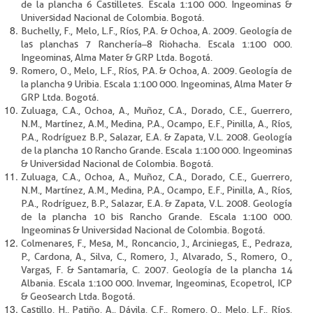
de la plancha 6 Castilletes. Escala 1:100 000. Ingeominas &
Universidad Nacional de Colombia. Bogotá.
Buchelly, F., Melo, L.F., Ríos, P.A. & Ochoa, A. 2009. Geología de
las planchas 7 Ranchería–8 Riohacha. Escala 1:100 000.
Ingeominas, Alma Mater & GRP Ltda. Bogotá.
Romero, O., Melo, L.F., Ríos, P.A. & Ochoa, A. 2009. Geología de
la plancha 9 Uribia. Escala 1:100 000. Ingeominas, Alma Mater &
GRP Ltda. Bogotá.
Zuluaga, C.A., Ochoa, A., Muñoz, C.A., Dorado, C.E., Guerrero,
N.M., Martínez, A.M., Medina, P.A., Ocampo, E.F., Pinilla, A., Ríos,
P.A., Rodríguez B.P., Salazar, E.A. & Zapata, V.L. 2008. Geología
de la plancha 10 Rancho Grande. Escala 1:100 000. Ingeominas
& Universidad Nacional de Colombia. Bogotá.
Zuluaga, C.A., Ochoa, A., Muñoz, C.A., Dorado, C.E., Guerrero,
N.M., Martínez, A.M., Medina, P.A., Ocampo, E.F., Pinilla, A., Ríos,
P.A., Rodríguez, B.P., Salazar, E.A. & Zapata, V.L. 2008. Geología
de la plancha 10 bis Rancho Grande. Escala 1:100 000.
Ingeominas & Universidad Nacional de Colombia. Bogotá.
Colmenares, F., Mesa, M., Roncancio, J., Arciniegas, E., Pedraza,
P., Cardona, A., Silva, C., Romero, J., Alvarado, S., Romero, O.,
Vargas, F. & Santamaría, C. 2007. Geología de la plancha 14
Albania. Escala 1:100 000. Invemar, Ingeominas, Ecopetrol, ICP
& Geosearch Ltda. Bogotá.
Castillo, H., Patiño, A., Dávila, C.F., Romero, O., Melo, L.F., Ríos,