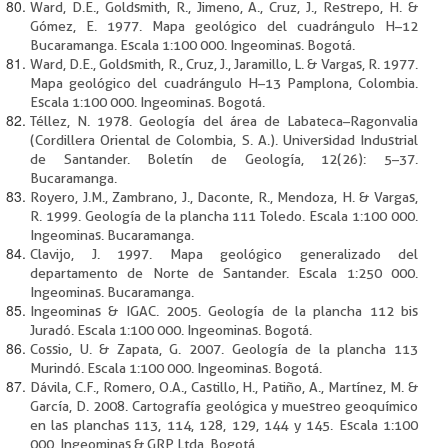
Ward, D.E., Goldsmith, R., Jimeno, A., Cruz, J., Restrepo, H. &
Gómez, E. 1977. Mapa geológico del cuadrángulo H–12
Bucaramanga. Escala 1:100 000. Ingeominas. Bogotá.
Ward, D.E., Goldsmith, R., Cruz, J., Jaramillo, L. & Vargas, R. 1977.
Mapa geológico del cuadrángulo H–13 Pamplona, Colombia.
Escala 1:100 000. Ingeominas. Bogotá.
Téllez, N. 1978. Geología del área de Labateca–Ragonvalia
(Cordillera Oriental de Colombia, S. A.). Universidad Industrial
de Santander. Boletín de Geología, 12(26): 5–37.
Bucaramanga.
Royero, J.M., Zambrano, J., Daconte, R., Mendoza, H. & Vargas,
R. 1999. Geología de la plancha 111 Toledo. Escala 1:100 000.
Ingeominas. Bucaramanga.
Clavijo, J. 1997. Mapa geológico generalizado del
departamento de Norte de Santander. Escala 1:250 000.
Ingeominas. Bucaramanga.
Ingeominas & IGAC. 2005. Geología de la plancha 112 bis
Juradó. Escala 1:100 000. Ingeominas. Bogotá.
Cossio, U. & Zapata, G. 2007. Geología de la plancha 113
Murindó. Escala 1:100 000. Ingeominas. Bogotá.
Dávila, C.F., Romero, O.A., Castillo, H., Patiño, A., Martínez, M. &
García, D. 2008. Cartografía geológica y muestreo geoquímico
en las planchas 113, 114, 128, 129, 144 y 145. Escala 1:100
000. Ingeominas & GRP Ltda. Bogotá.