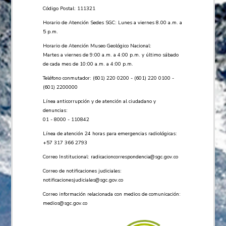
Código Postal: 111321
Horario de Atención Sedes SGC: Lunes a viernes 8.00 a.m. a
5 p.m.
Horario de Atención Museo Geológico Nacional:
Martes a viernes de 9:00 a.m. a 4:00 p.m. y último sábado
de cada mes de 10:00 a.m. a 4:00 p.m.
Teléfono conmutador: (601) 220 0200 - (601) 220 0100 -
(601) 2200000
Línea anticorrupción y de atención al ciudadano y
denuncias:
01 - 8000 - 110842
Línea de atención 24 horas para emergencias radiológicas:
+57 ​317 366 2793
Correo Institucional:
radicacioncorrespondencia@sgc.gov.co
Correo de notificaciones judiciales:
notificacionesjudiciales@sgc.gov.co
Correo información relacionada con medios de comunicación:
medios@sgc.gov.co