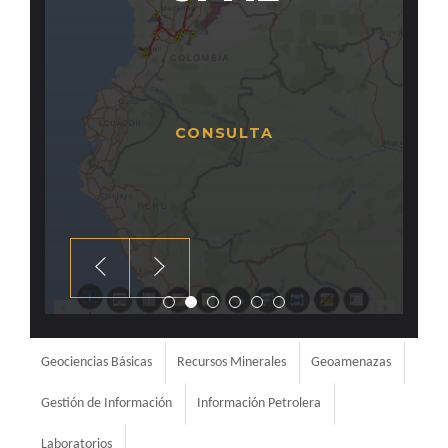
Geociencias Básicas
Recursos Minerales
Geoamenazas
Gestión de Información
Información Petrolera
Laboratorios