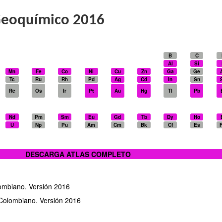
Geoquímico 2016
B
C
Al
Si
Mn
Fe
Co
Ni
Cu
Zn
Ga
Ge
Tc
Ru
Rh
Pd
Ag
Cd
In
Sn
Re
Os
Ir
Pt
Au
Hg
Tl
Pb
Nd
Pm
Sm
Eu
Gd
Tb
Dy
Ho
U
Np
Pu
Am
Cm
Bk
Cf
Es
DESCARGA ATLAS COMPLETO
lombiano. Versión 2016
 Colombiano. Versión 2016