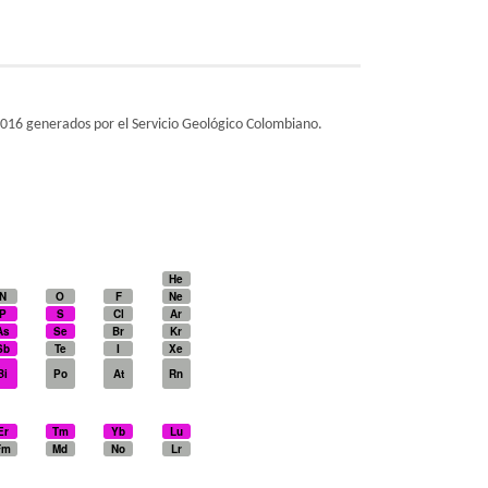
2016 generados por el Servicio Geológico Colombiano.
He
N
O
F
Ne
P
S
Cl
Ar
As
Se
Br
Kr
Sb
Te
I
Xe
Bi
Po
At
Rn
Er
Tm
Yb
Lu
Fm
Md
No
Lr