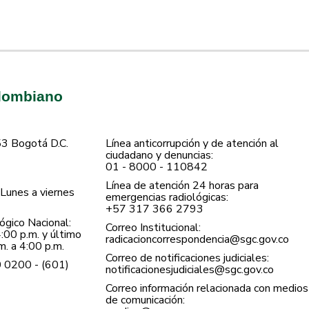
olombiano
53 Bogotá D.C.
Línea anticorrupción y de atención al
ciudadano y denuncias:
01 - 8000 - 110842
Línea de atención 24 horas para
Lunes a viernes
emergencias radiológicas:
+57 ​317 366 2793
gico Nacional:
Correo Institucional:
:00 p.m. y último
radicacioncorrespondencia@sgc.gov.co
. a 4:00 p.m.
Correo de notificaciones judiciales:
0 0200 - (601)
notificacionesjudiciales@sgc.gov.co
Correo información relacionada con medios
de comunicación: