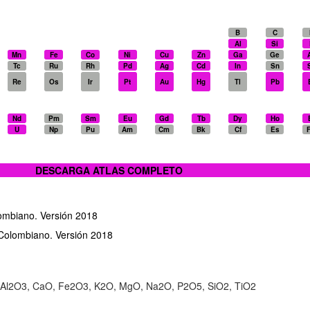
B
C
Al
Si
Mn
Fe
Co
Ni
Cu
Zn
Ga
Ge
Tc
Ru
Rh
Pd
Ag
Cd
In
Sn
Re
Os
Ir
Pt
Au
Hg
Tl
Pb
Nd
Pm
Sm
Eu
Gd
Tb
Dy
Ho
U
Np
Pu
Am
Cm
Bk
Cf
Es
DESCARGA ATLAS COMPLETO
lombiano. Versión 2018
 Colombiano. Versión 2018
: Al2O3, CaO, Fe2O3, K2O, MgO, Na2O, P2O5, SiO2, TiO2