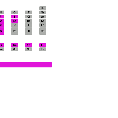
​He
N
O
F
Ne
P
S
Cl
Ar
As
Se
Br
Kr
Sb
Te
I
Xe
Bi
Po
At
Rn
Er
Tm
Yb
Lu
Fm
Md
No
Lr