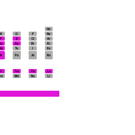
He
N
O
F
Ne
P
S
Cl
Ar
As
Se
Br
Kr
Sb
Te
I
Xe
Bi
Po
At
Rn
Er
Tm
Yb
Lu
Fm
Md
No
Lr