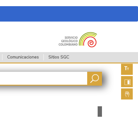
Comunicaciones
Sitios SGC
Aument
fuente
Aument
contras
Lengua
de seña