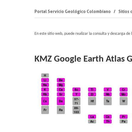
Portal Servicio Geológico Colombiano
Sitios
E​n este sitio web, puede realizar la consulta y descarga de 
KMZ Google Earth Atlas 
H
Li
Be
Na
Mg
K
Ca
Sc
Ti
V
Cr
Rb
Sr
Y
Zr
Nb
Mo
57-
Cs
Ba
Hf
Ta
W
71
89-
Fr
Ra
103
La
Ce
Pr
Ac
Th
Pa