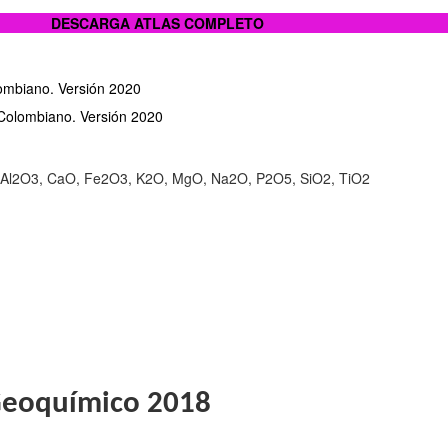
DESCARGA ATLAS COMPLETO
lombiano. Versión 2020
 Colombiano. Versión 2020
: Al2O3, CaO, Fe2O3, K2O, MgO, Na2O, P2O5, SiO2, TiO2
Geoquímico 2018