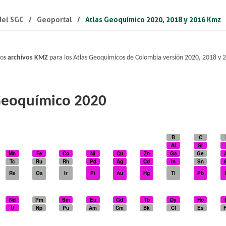
 del SGC
Geoportal
Atlas Geoquímico 2020, 2018 y 2016 Kmz
los
archivos KMZ
para los Atlas Geoquímicos de Colombia versión 2020, 2018 y 
Geoquímico 2020
B
C
Al
Si
Mn
Fe
Co
Ni
Cu
Zn
Ga
Ge
Tc
Ru
Rh
Pd
Ag
Cd
In
Sn
Re
Os
Ir
Pt
Au
Hg
Tl
Pb
Nd
Pm
Sm
Eu
Gd
Tb
Dy
Ho
U
Np
Pu
Am
Cm
Bk
Cf
Es