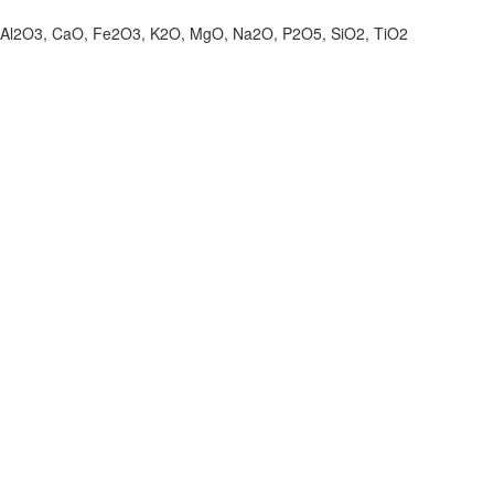
: Al2O3, CaO, Fe2O3, K2O, MgO, Na2O, P2O5, SiO2, TiO2