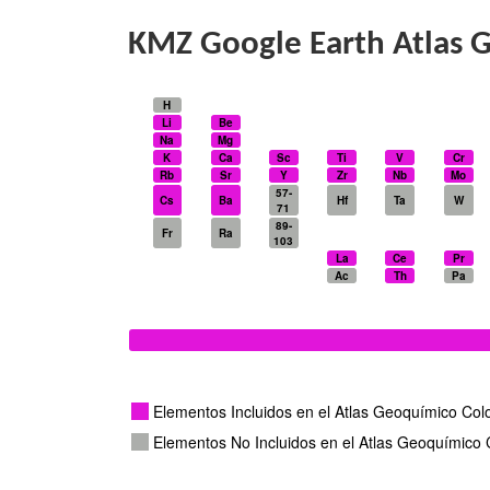
KMZ Google Earth Atlas 
H
Li
Be
Na
Mg
K
Ca
Sc
Ti
V
Cr
Rb
Sr
Y
Zr
Nb
Mo
57-
Cs
Ba
Hf
Ta
W
71
89-
Fr
Ra
103
La
Ce
Pr
Ac
Th
Pa
Elementos Incluidos en el Atlas Geoquímico Co
Elementos No Incluidos en el Atlas Geoquímico