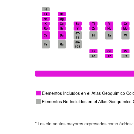
H
Li
Be
Na
Mg
K
Ca
Sc
Ti
V
Cr
Rb
Sr
Y
Zr
Nb
Mo
57-
Cs
Ba
Hf
Ta
W
71
89-
Fr
Ra
103
La
Ce
Pr
Ac
Th
Pa
Elementos Incluidos en el Atlas Geoquímico Co
Elementos No Incluidos en el Atlas Geoquímico
* Los elementos mayores expresados como óxidos