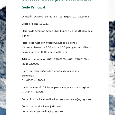
Sede Principal
Dirección: Diagonal 53 N0. 34 - 53 Bogotá D.C. Colombia
Código Postal: 111321
Horario de Atención Sedes SGC: Lunes a viernes 8.00 a.m. a
5 p.m.
Horario de Atención Museo Geológico Nacional:
Martes a viernes de 9:00 a.m. a 4:00 p.m. y último sábado
de cada mes de 10:00 a.m. a 4:00 p.m.
Teléfono conmutador: (601) 220 0200 - (601) 220 0100 -
(601) 2200000
Línea anticorrupción y de atención al ciudadano y
denuncias:
01 - 8000 - 110842
Línea de atención 24 horas para emergencias radiológicas:
+57 ​317 366 2793
Correo Institucional:
radicacioncorrespondencia@sgc.gov.co
Correo de notificaciones judiciales:
notificacionesjudiciales@sgc.gov.co