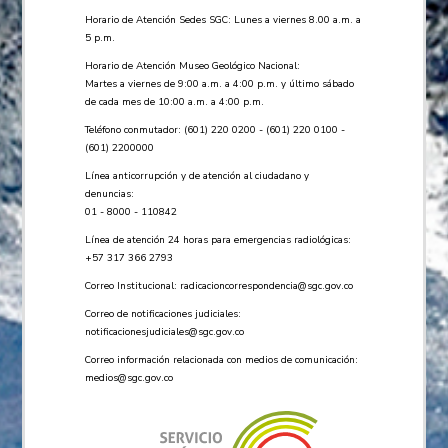
Horario de Atención Sedes SGC: Lunes a viernes 8.00 a.m. a
5 p.m.
Horario de Atención Museo Geológico Nacional:
Martes a viernes de 9:00 a.m. a 4:00 p.m. y último sábado
de cada mes de 10:00 a.m. a 4:00 p.m.
Teléfono conmutador: (601) 220 0200 - (601) 220 0100 -
(601) 2200000
Línea anticorrupción y de atención al ciudadano y
denuncias:
01 - 8000 - 110842
Línea de atención 24 horas para emergencias radiológicas:
+57 ​317 366 2793
Correo Institucional:
radicacioncorrespondencia@sgc.gov.co
Correo de notificaciones judiciales:
notificacionesjudiciales@sgc.gov.co
Correo información relacionada con medios de comunicación:
medios@sgc.gov.co