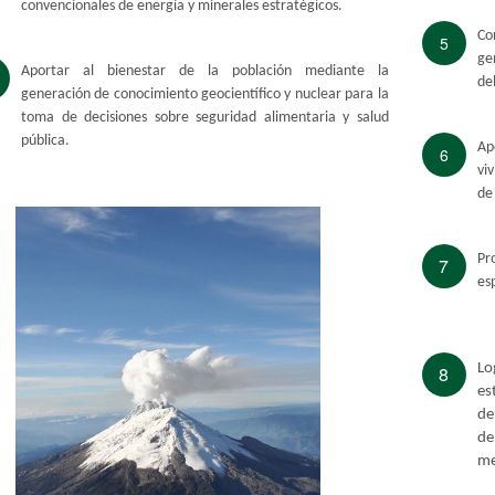
convencionales de energía y minerales estratégicos.
​C
5
ge
Aportar al bienestar de la población mediante la
del
generación de conocimiento geocientífico y nuclear para la
toma de decisiones sobre seguridad alimentaria y salud
pública.
Ap
6
vi
de 
P​
7
esp
Lo
8
es
de
de
me