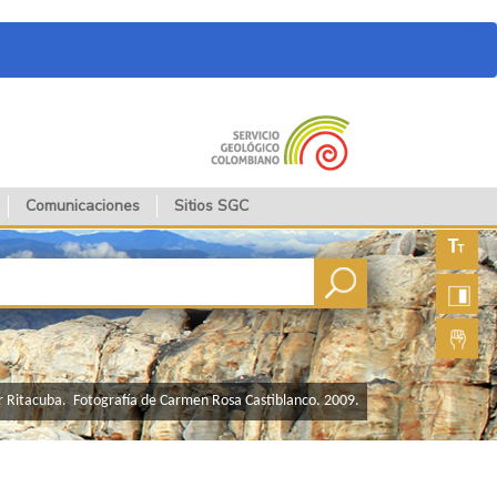
Comunicaciones
Sitios SGC
Aument
fuente
Aument
contras
Lengua
de seña
da del Cocuy desde el sector Ritacuba. Fotografía de Carmen Rosa Castiblanco. 2009.​