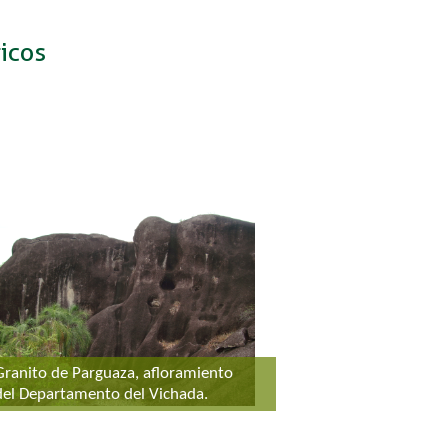
icos
Granito de Parguaza, afloramiento
del Departamento del Vichada.​