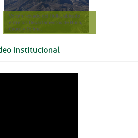
Volcán Nevado del Huila, ubicado
entre los Departamentos de Huila,
Cauca y Tolima.
deo Institucional