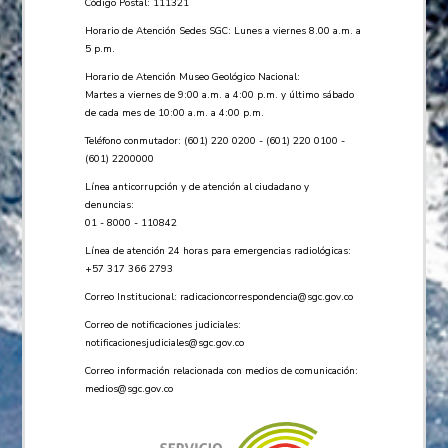
Código Postal: 111321
Horario de Atención Sedes SGC: Lunes a viernes 8.00 a.m. a
5 p.m.
Horario de Atención Museo Geológico Nacional:
Martes a viernes de 9:00 a.m. a 4:00 p.m. y último sábado
de cada mes de 10:00 a.m. a 4:00 p.m.
Teléfono conmutador: (601) 220 0200 - (601) 220 0100 -
(601) 2200000
Línea anticorrupción y de atención al ciudadano y
denuncias:
01 - 8000 - 110842
Línea de atención 24 horas para emergencias radiológicas:
+57 ​317 366 2793
Correo Institucional:
radicacioncorrespondencia@sgc.gov.co
Correo de notificaciones judiciales:
notificacionesjudiciales@sgc.gov.co
Correo información relacionada con medios de comunicación:
medios@sgc.gov.co