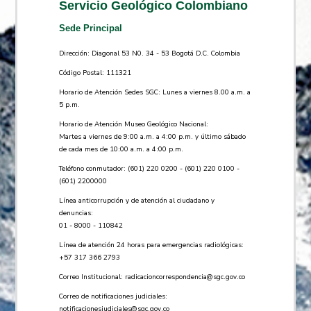
Servicio Geológico Colombiano
Sede Principal
Dirección: Diagonal 53 N0. 34 - 53 Bogotá D.C. Colombia
Código Postal: 111321
Horario de Atención Sedes SGC: Lunes a viernes 8.00 a.m. a
5 p.m.
Horario de Atención Museo Geológico Nacional:
Martes a viernes de 9:00 a.m. a 4:00 p.m. y último sábado
de cada mes de 10:00 a.m. a 4:00 p.m.
Teléfono conmutador: (601) 220 0200 - (601) 220 0100 -
(601) 2200000
Línea anticorrupción y de atención al ciudadano y
denuncias:
01 - 8000 - 110842
Línea de atención 24 horas para emergencias radiológicas:
+57 ​317 366 2793
Correo Institucional:
radicacioncorrespondencia@sgc.gov.co
Correo de notificaciones judiciales:
notificacionesjudiciales@sgc.gov.co