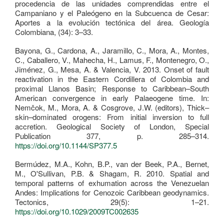
procedencia de las unidades comprendidas entre el
Campaniano y el Paleógeno en la Subcuenca de Cesar:
Aportes a la evolución tectónica del área. Geología
Colombiana, (34): 3–33.
Bayona, G., Cardona, A., Jaramillo, C., Mora, A., Montes,
C., Caballero, V., Mahecha, H., Lamus, F., Montenegro, O.,
Jiménez, G., Mesa, A. & Valencia, V. 2013. Onset of fault
reactivation in the Eastern Cordillera of Colombia and
proximal Llanos Basin; Response to Caribbean–South
American convergence in early Palaeogene time. In:
Nemčok, M., Mora, A. & Cosgrove, J.W. (editors), Thick–
skin–dominated orogens: From initial inversion to full
accretion. Geological Society of London, Special
Publication 377, p. 285–314.
https://doi.org/10.1144/SP377.5
Bermúdez, M.A., Kohn, B.P., van der Beek, P.A., Bernet,
M., O'Sullivan, P.B. & Shagam, R. 2010. Spatial and
temporal patterns of exhumation across the Venezuelan
Andes: Implications for Cenozoic Caribbean geodynamics.
Tectonics, 29(5): 1–21.
https://doi.org/10.1029/2009TC002635