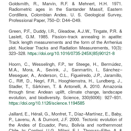
Goldsmith, R., Marvin, R.F. & Mehnert, H.H. 1971.
Radiometric ages in the Santander Massif, Eastern
Cordillera, Colombian Andes. U. S. Geological Survey,
Professional Paper, 750–D: D44–D49.
Green, P.F., Duddy, I.R., Gleadow, A.J.W., Tingate, P.R. &
Laslett, G.M. 1985. Fission–track annealing in apatite:
Track length measurements and the form of the Arrhenius
plot. Nuclear Tracks and Radiation Measurements, 10(3):
323–328.
https://doi.org/10.1016/0735-245X(85)90121-8
Hoorn, C., Wesselingh, F.P., ter Steege, H., Bermúdez,
M.A., Mora, A., Sevink, J., Sanmartín, I., Sánchez–
Meseguer, A., Anderson, C.L., Figueiredo, J.P., Jaramillo,
C., Riff, D., Negri, F.R., Hooghiemstra, H., Lundberg, J.,
Stadler, T., Särkinen, T. & Antonelli, A. 2010. Amazonia
through time: Andean uplift, climate change, landscape
evolution, and biodiversity. Science, 330(6006): 927–931.
https://doi.org/10.1126/science.1194585
Jaillard, E., Hérail, G., Monfret, T., Díaz–Martínez, E., Baby,
P., Lavenu, A. & Dumont, J.F. 2000. Tectonic evolution of
the Andes of Ecuador, Peru, Bolivia and northernmost
Chile. In: Cordani, U.G., Milani, E.J., Thomaz–Filho, A. &