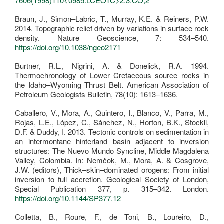
7606(1998)110<0985:LCEOTC>2.3.CO;2
Braun, J., Simon–Labric, T., Murray, K.E. & Reiners, P.W.
2014. Topographic relief driven by variations in surface rock
density. Nature Geoscience, 7: 534–540.
https://doi.org/10.1038/ngeo2171
Burtner, R.L., Nigrini, A. & Donelick, R.A. 1994.
Thermochronology of Lower Cretaceous source rocks in
the Idaho–Wyoming Thrust Belt. American Association of
Petroleum Geologists Bulletin, 78(10): 1613–1636.
Caballero, V., Mora, A., Quintero, I., Blanco, V., Parra, M.,
Rojas, L.E., López, C., Sánchez, N., Horton, B.K., Stockli,
D.F. & Duddy, I. 2013. Tectonic controls on sedimentation in
an intermontane hinterland basin adjacent to inversion
structures: The Nuevo Mundo Syncline, Middle Magdalena
Valley, Colombia. In: Nemčok, M., Mora, A. & Cosgrove,
J.W. (editors), Thick–skin–dominated orogens: From initial
inversion to full accretion. Geological Society of London,
Special Publication 377, p. 315–342. London.
https://doi.org/10.1144/SP377.12
Colletta, B., Roure, F., de Toni, B., Loureiro, D.,