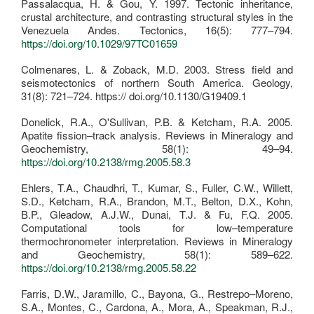
Passalacqua, H. & Gou, Y. 1997. Tectonic inheritance,
crustal architecture, and contrasting structural styles in the
Venezuela Andes. Tectonics, 16(5): 777–794.
https://doi.org/10.1029/97TC01659
Colmenares, L. & Zoback, M.D. 2003. Stress field and
seismotectonics of northern South America. Geology,
31(8): 721–724. https:// doi.org/10.1130/G19409.1
Donelick, R.A., O'Sullivan, P.B. & Ketcham, R.A. 2005.
Apatite fission–track analysis. Reviews in Mineralogy and
Geochemistry, 58(1): 49–94.
https://doi.org/10.2138/rmg.2005.58.3
Ehlers, T.A., Chaudhri, T., Kumar, S., Fuller, C.W., Willett,
S.D., Ketcham, R.A., Brandon, M.T., Belton, D.X., Kohn,
B.P., Gleadow, A.J.W., Dunai, T.J. & Fu, F.Q. 2005.
Computational tools for low–temperature
thermochronometer interpretation. Reviews in Mineralogy
and Geochemistry, 58(1): 589–622.
https://doi.org/10.2138/rmg.2005.58.22
Farris, D.W., Jaramillo, C., Bayona, G., Restrepo–Moreno,
S.A., Montes, C., Cardona, A., Mora, A., Speakman, R.J.,