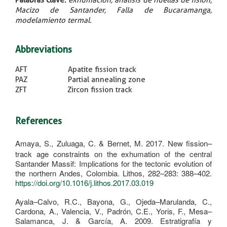
Palabras clave
:
exhumación, análisis de huellas de fisión,
Macizo de Santander, Falla de Bucaramanga,
modelamiento termal.
​
Abbreviations
AFT Apatite fission track
PAZ Partial annealing zone
ZFT Zircon fission track
References
Amaya, S., Zuluaga, C. & Bernet, M. 2017. New fission–
track age constraints on the exhumation of the central
Santander Massif: Implications for the tectonic evolution of
the northern Andes, Colombia. Lithos, 282–283: 388–402.
https://doi.org/10.1016/j.lithos.2017.03.019
Ayala–Calvo, R.C., Bayona, G., Ojeda–Marulanda, C.,
Cardona, A., Valencia, V., Padrón, C.E., Yoris, F., Mesa–
Salamanca, J. & García, A. 2009. Estratigrafía y