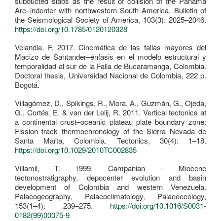
subducted slabs as the result of collision of the Panama
Arc–indenter with northwestern South America. Bulletin of
the Seismological Society of America, 103(3): 2025–2046.
https://doi.org/10.1785/0120120328
Velandia, F. 2017. Cinemática de las fallas mayores del
Macizo de Santander–énfasis en el modelo estructural y
temporalidad al sur de la Falla de Bucaramanga, Colombia.
Doctoral thesis, Universidad Nacional de Colombia, 222 p.
Bogotá.
Villagómez, D., Spikings, R., Mora, A., Guzmán, G., Ojeda,
G., Cortés, E. & van der Lelij, R. 2011. Vertical tectonics at
a continental crust–oceanic plateau plate boundary zone:
Fission track thermochronology of the Sierra Nevada de
Santa Marta, Colombia. Tectonics, 30(4): 1–18.
https://doi.org/10.1029/2010TC002835
Villamil, T. 1999. Campanian – Miocene
tectonostratigraphy, depocenter evolution and basin
development of Colombia and western Venezuela.
Palaeogeography, Palaeoclimatology, Palaeoecology,
153(1–4): 239–275.
https://doi.org/10.1016/S0031-
0182(99)00075-9