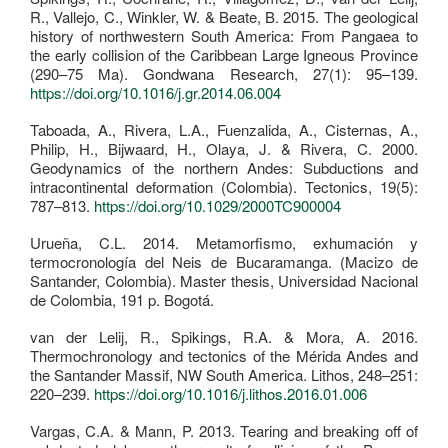
R., Vallejo, C., Winkler, W. & Beate, B. 2015. The geological
history of northwestern South America: From Pangaea to
the early collision of the Caribbean Large Igneous Province
(290–75 Ma). Gondwana Research, 27(1): 95–139.
https://doi.org/10.1016/j.gr.2014.06.004
Taboada, A., Rivera, L.A., Fuenzalida, A., Cisternas, A.,
Philip, H., Bijwaard, H., Olaya, J. & Rivera, C. 2000.
Geodynamics of the northern Andes: Subductions and
intracontinental deformation (Colombia). Tectonics, 19(5):
787–813.
https://doi.org/10.1029/2000TC900004
Urueña, C.L. 2014. Metamorfismo, exhumación y
termocronología del Neis de Bucaramanga. (Macizo de
Santander, Colombia). Master thesis, Universidad Nacional
de Colombia, 191 p. Bogotá.
van der Lelij, R., Spikings, R.A. & Mora, A. 2016.
Thermochronology and tectonics of the Mérida Andes and
the Santander Massif, NW South America. Lithos, 248–251:
220–239.
https://doi.org/10.1016/j.lithos.2016.01.006
Vargas, C.A. & Mann, P. 2013. Tearing and breaking off of