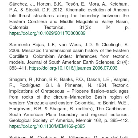
Sánchez, J., Horton, B.K., Tesón, E., Mora, A., Ketcham,
R.A. & Stockli, D.F. 2012. Kinematic evolution of Andean
fold–thrust structures along the boundary between the
Eastern Cordillera and Middle Magdalena Valley Basin,
Colombia. Tectonics, 31(3): 24 p.
https://doi.org/10.1029/2011TC003089
Sarmiento–Rojas, L.F., van Wess, J.D. & Cloetingh, S.
2006. Mesozoic transtensional basin history of the Eastern
Cordillera, Colombian Andes: Inferences from tectonic
models. Journal of South American Earth Sciences, 21(4):
383–411.
https://doi.org/10.1016/j.jsames.2006.07.003
Shagam, R., Khon, B.P., Banks, P.O., Dasch, L.E., Vargas,
R., Rodríguez, G.I. & Pimentel, N. 1984. Tectonic
implications of Cretaceous – Pliocene fission–track ages
from rocks of the circum–Maracaibo Basin region of
western Venezuela and eastern Colombia. In: Bonini, W.E.,
Hargraves, R.B. & Shagam, R. (editors), The Caribbean–
South American Plate boundary and regional tectonics.
Geological Society of America, Memoir 162, p. 385–412.
https://doi.org/10.1130/MEM162-p385
Spikings, R., Cochrane, R., Villagómez, D., van der Lelij,