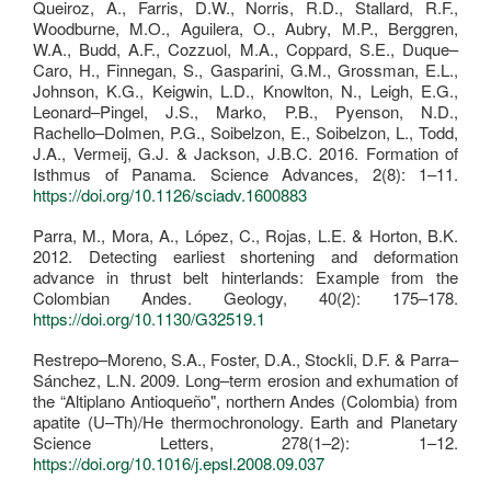
Queiroz, A., Farris, D.W., Norris, R.D., Stallard, R.F.,
Woodburne, M.O., Aguilera, O., Aubry, M.P., Berggren,
W.A., Budd, A.F., Cozzuol, M.A., Coppard, S.E., Duque–
Caro, H., Finnegan, S., Gasparini, G.M., Grossman, E.L.,
Johnson, K.G., Keigwin, L.D., Knowlton, N., Leigh, E.G.,
Leonard–Pingel, J.S., Marko, P.B., Pyenson, N.D.,
Rachello–Dolmen, P.G., Soibelzon, E., Soibelzon, L., Todd,
J.A., Vermeij, G.J. & Jackson, J.B.C. 2016. Formation of
Isthmus of Panama. Science Advances, 2(8): 1–11.
https://doi.org/10.1126/sciadv.1600883
Parra, M., Mora, A., López, C., Rojas, L.E. & Horton, B.K.
2012. Detecting earliest shortening and deformation
advance in thrust belt hinterlands: Example from the
Colombian Andes. Geology, 40(2): 175–178.
https://doi.org/10.1130/G32519.1
Restrepo–Moreno, S.A., Foster, D.A., Stockli, D.F. & Parra–
Sánchez, L.N. 2009. Long–term erosion and exhumation of
the “Altiplano Antioqueño", northern Andes (Colombia) from
apatite (U–Th)/He thermochronology. Earth and Planetary
Science Letters, 278(1–2): 1–12.
https://doi.org/10.1016/j.epsl.2008.09.037