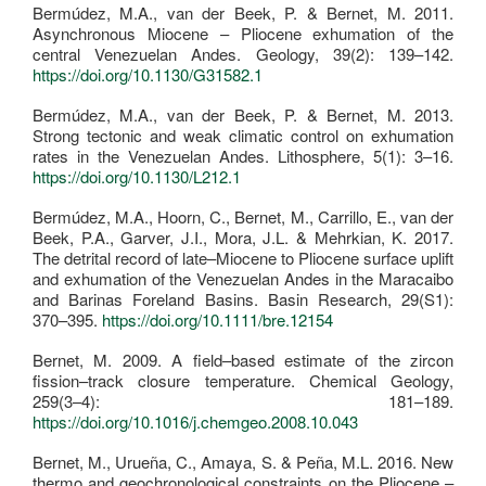
Bermúdez, M.A., van der Beek, P. & Bernet, M. 2011.
Asynchronous Miocene – Pliocene exhumation of the
central Venezuelan Andes. Geology, 39(2): 139–142.
https://doi.org/10.1130/G31582.1
Bermúdez, M.A., van der Beek, P. & Bernet, M. 2013.
Strong tectonic and weak climatic control on exhumation
rates in the Venezuelan Andes. Lithosphere, 5(1): 3–16.
https://doi.org/10.1130/L212.1
Bermúdez, M.A., Hoorn, C., Bernet, M., Carrillo, E., van der
Beek, P.A., Garver, J.I., Mora, J.L. & Mehrkian, K. 2017.
The detrital record of late–Miocene to Pliocene surface uplift
and exhumation of the Venezuelan Andes in the Maracaibo
and Barinas Foreland Basins. Basin Research, 29(S1):
370–395.
https://doi.org/10.1111/bre.12154
Bernet, M. 2009. A field–based estimate of the zircon
fission–track closure temperature. Chemical Geology,
259(3–4): 181–189.
https://doi.org/10.1016/j.chemgeo.2008.10.043
Bernet, M., Urueña, C., Amaya, S. & Peña, M.L. 2016. New
thermo and geochronological constraints on the Pliocene –