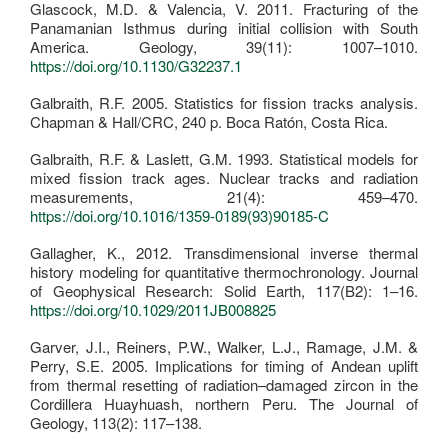
Glascock, M.D. & Valencia, V. 2011. Fracturing of the
Panamanian Isthmus during initial collision with South
America. Geology, 39(11): 1007–1010.
https://doi.org/10.1130/G32237.1
Galbraith, R.F. 2005. Statistics for fission tracks analysis.
Chapman & Hall/CRC, 240 p. Boca Ratón, Costa Rica.
Galbraith, R.F. & Laslett, G.M. 1993. Statistical models for
mixed fission track ages. Nuclear tracks and radiation
measurements, 21(4): 459–470.
https://doi.org/10.1016/1359-0189(93)90185-C
Gallagher, K., 2012. Transdimensional inverse thermal
history modeling for quantitative thermochronology. Journal
of Geophysical Research: Solid Earth, 117(B2): 1–16.
https://doi.org/10.1029/2011JB008825
Garver, J.I., Reiners, P.W., Walker, L.J., Ramage, J.M. &
Perry, S.E. 2005. Implications for timing of Andean uplift
from thermal resetting of radiation–damaged zircon in the
Cordillera Huayhuash, northern Peru. The Journal of
Geology, 113(2): 117–138.