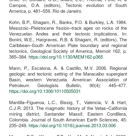
Campos, D.A. (editors), Tectonic evolution of South
America, p. 481–559. Rio de Janeiro.
Kohn, B.P., Shagam, R., Banks, P.O. & Burkley, L.A. 1984.
Mesozoic–Pleistocene fission–track ages on rocks of the
Venezuelan Andes and their tectonic implications. In:
Bonini, W.E., Hargraves, R.B. & Shagam, R. (editors), The
Caribbean–South American Plate boundary and regional
tectonics, Geological Society of America, Memoir 162, p.
365–384.
https://doi.org/10.1130/MEM162-p365
Mann, P., Escalona, A. & Castillo, M.V. 2006. Regional
geologic and tectonic setting of the Maracaibo supergiant
Basin, western Venezuela. American Association of
Petroleum Geologists Bulletin, 90(4): 445–477.
https://doi.org/10.1306/10110505031
Mantilla–Figueroa, L.C., Bissig, T., Valencia, V. & Hart,
C.J.R. 2013. The magmatic history of the Vetas–California
mining district, Santander Massif, Eastern Cordillera,
Colombia. Journal of South American Earth Sciences, 45:
235–249.
https://doi.org/10.1016/j.jsames.2013.03.006