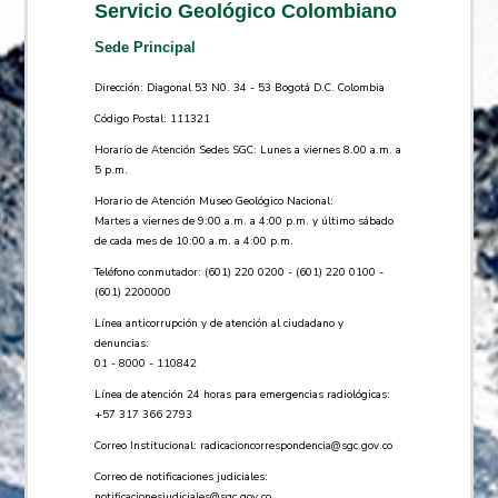
Servicio Geológico Colombiano
Sede Principal
Dirección: Diagonal 53 N0. 34 - 53 Bogotá D.C. Colombia
Código Postal: 111321
Horario de Atención Sedes SGC: Lunes a viernes 8.00 a.m. a
5 p.m.
Horario de Atención Museo Geológico Nacional:
Martes a viernes de 9:00 a.m. a 4:00 p.m. y último sábado
de cada mes de 10:00 a.m. a 4:00 p.m.
Teléfono conmutador: (601) 220 0200 - (601) 220 0100 -
(601) 2200000
Línea anticorrupción y de atención al ciudadano y
denuncias:
01 - 8000 - 110842
Línea de atención 24 horas para emergencias radiológicas:
+57 ​317 366 2793
Correo Institucional:
radicacioncorrespondencia@sgc.gov.co
Correo de notificaciones judiciales:
notificacionesjudiciales@sgc.gov.co