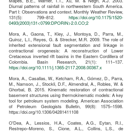
Mapes, B.E., Warner, T.T., Xu, M. & Negri, A.J. 2003.
Diurnal patterns of rainfall in northwestern South America.
Part I: Observations and context. Monthly Weather Review,
131(5): 799–812.
https://doi.org/10.1175/1520-
0493(2003)131<0799:DPORIN>2.0.CO;2
Mora, A., Gaona, T., Kley, J., Montoya, D., Parra, M.,
Quiroz, L.I., Reyes, G. & Strecker, M.R. 2009. The role of
inherited extensional fault segmentation and linkage in
contractional orogenesis: A reconstruction of Lower
Cretaceous inverted rift basins in the Eastern Cordillera of
Colombia. Basin Research, 21(1): 111–137.
https://doi.org/10.1111/j.1365-2117.2008.00367.x
Mora, A., Casallas, W., Ketcham, R.A., Gómez, D., Parra,
M., Namson, J., Stockli, D.F., Almendral, A., Robles, W. &
Ghorbal, B. 2015. Kinematic restoration of contractional
basement structures using thermokinematic models: A key
tool for petroleum system modeling. American Association
of Petroleum Geologists Bulletin, 99(8): 1575–1598.
https://doi.org/10.1306/04281411108
O'Dea, A., Lessios, H.A., Coates, A.G., Eytan, R.I.,
Restrepo–Moreno, S., Cione, A.L., Collins, L.S., de