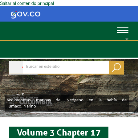
Saltar al contenido principal
Toggle
navigat
S
edimentitas
marinas del Neógeno en la b
ahía de
Tumaco,
Nariñ
o
Volume 3 Chapter 17