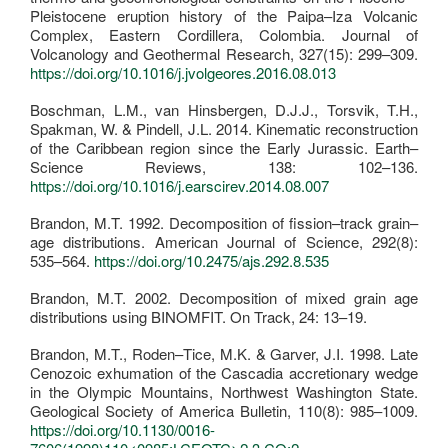
Pleistocene eruption history of the Paipa–Iza Volcanic
Complex, Eastern Cordillera, Colombia. Journal of
Volcanology and Geothermal Research, 327(15): 299–309.
https://doi.org/10.1016/j.jvolgeores.2016.08.013
Boschman, L.M., van Hinsbergen, D.J.J., Torsvik, T.H.,
Spakman, W. & Pindell, J.L. 2014. Kinematic reconstruction
of the Caribbean region since the Early Jurassic. Earth–
Science Reviews, 138: 102–136.
https://doi.org/10.1016/j.earscirev.2014.08.007
Brandon, M.T. 1992. Decomposition of fission–track grain–
age distributions. American Journal of Science, 292(8):
535–564.
https://doi.org/10.2475/ajs.292.8.535
Brandon, M.T. 2002. Decomposition of mixed grain age
distributions using BINOMFIT. On Track, 24: 13–19.
Brandon, M.T., Roden–Tice, M.K. & Garver, J.I. 1998. Late
Cenozoic exhumation of the Cascadia accretionary wedge
in the Olympic Mountains, Northwest Washington State.
Geological Society of America Bulletin, 110(8): 985–1009.
https://doi.org/10.1130/0016-