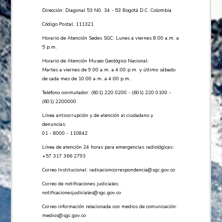
Dirección: Diagonal 53 N0. 34 - 53 Bogotá D.C. Colombia
Código Postal: 111321
Horario de Atención Sedes SGC: Lunes a viernes 8.00 a.m. a
5 p.m.
Horario de Atención Museo Geológico Nacional:
Martes a viernes de 9:00 a.m. a 4:00 p.m. y último sábado
de cada mes de 10:00 a.m. a 4:00 p.m.
Teléfono conmutador: (601) 220 0200 - (601) 220 0100 -
(601) 2200000
Línea anticorrupción y de atención al ciudadano y
denuncias:
01 - 8000 - 110842
Línea de atención 24 horas para emergencias radiológicas:
+57 ​317 366 2793
Correo Institucional:
radicacioncorrespondencia@sgc.gov.co
Correo de notificaciones judiciales:
notificacionesjudiciales@sgc.gov.co
Correo información relacionada con medios de comunicación:
medios@sgc.gov.co