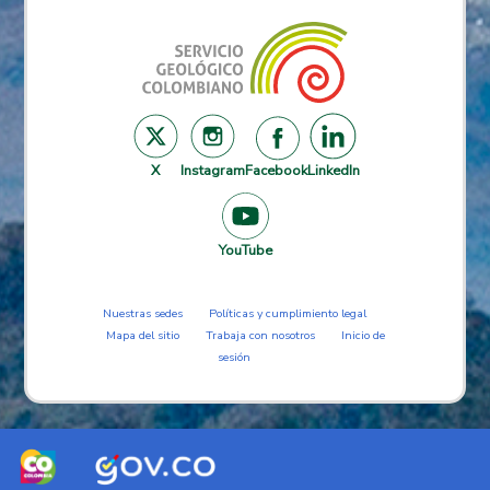
X
Instagram
Facebook
LinkedIn
YouTube
Nuestras sedes
Políticas y cumplimiento legal
Mapa del sitio
Trabaja con nosotros
Inicio de
sesión