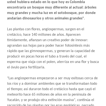
usted hubiera estado en lo que hoy es Colombia
encontraría un bosque muy diferente al actual: árboles
muy grandes y mucha luz en el sotobosque, por donde
andarían dinosaurios y otros animales grandes"
.
Las plantas con flores, angiospermas, surgen en el
cretácico, hace 140 millones de años. Aparecen
tímidamente, afianzan un creativo poder de innovar:
agrandan sus hojas para poder hacer fotosíntesis más
rápido que las gimnospermas, y generan la capacidad de
producir en pocas horas el tubo a través del cual, el
esperma que viaja con el polen, aterriza en una flor y busca
el óvulo para fertilizarla.
"Las angiospermas empezaron a ser muy exitosas cerca de
los ríos y a dominar ambientes que se transformaban todo
el tiempo; así duraron todo el cretácico hasta que cayó el
meteorito hace 65 millones de años en la península de
Yucatán, y se produjo otra extinción masiva", continúa el
recorrido de las plantas por las eras geológicas, narrado