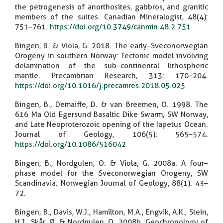
the petrogenesis of anorthosites, gabbros, and granitic
members of the suites. Canadian Mineralogist, 48(4):
751–761.
https://doi.org/10.3749/canmin.48.2.751
Bingen, B. & Viola, G. 2018. The early–Sveconorwegian
Orogeny in southern Norway: Tectonic model involving
delamination of the sub–continental lithospheric
mantle. Precambrian Research, 313: 170–204.
https://doi.org/10.1016/j.precamres.2018.05.025
Bingen, B., Demaiffe, D. & van Breemen, O. 1998. The
616 Ma Old Egersund Basaltic Dike Swarm, SW Norway,
and Late Neoproterozoic opening of the Iapetus Ocean.
Journal of Geology, 106(5): 565–574.
https://doi.org/10.1086/516042
Bingen, B., Nordgulen, O. & Viola, G. 2008a. A four–
phase model for the Sveconorwegian Orogeny, SW
Scandinavia. Norwegian Journal of Geology, 88(1): 43–
72.
Bingen, B., Davis, W.J., Hamilton, M.A., Engvik, A.K., Stein,
H.J., Skår, Ø. & Nordgulen, O. 2008b. Geochronology of