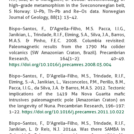
high–grade metamorphism in the Sveconorwegian belt,
S Norway: U–Pb, Th–Pb and Re–Os data. Norwegian
Journal of Geology, 88(1): 13–42.
Bispo–Santos, F., D'Agrella–Filho, M.S. Pacca, I.I.G.,
Janikian, L., Trindade, R.I.F., Elming, S.A., Silva, J.A., Barros,
M.A.S. & Pinho, F.E.C. 2008. Columbia revisited:
Paleomagnetic results from the 1790 Ma colider
volcanics (SW Amazonian Craton, Brazil). Precambrian
Research, 164(1–2): 40–49.
https://doi.org/10.1016/j.precamres.2008.03.004
Bispo–Santos, F., D'Agrella–Filho, M.S., Trindade, R.I.F.,
Elming, S.–A., Janikian, L., Vasconcelos, P.M., Perillo, B.M.,
Pacca, I.I.G., da Silva, J.A. & Barros, M.A.S. 2012. Tectonic
implications of the 1419 Ma Nova Guarita mafic
intrusives paleomagnetic pole (Amazonian Craton) on
the longevity of Nuna. Precambrian Research, 196–197:
1–22.
https://doi.org/10.1016/j.precamres.2011.10.022
Bispo–Santos, F., D'Agrella–Filho, M.S., Trindade, R.I.F.,
Janikian, L. & Reis, N.J. 2014a. Was there SAMBA in