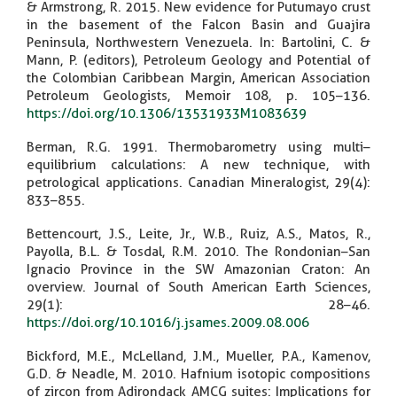
& Armstrong, R. 2015. New evidence for Putumayo crust
in the basement of the Falcon Basin and Guajira
Peninsula, Northwestern Venezuela. In: Bartolini, C. &
Mann, P. (editors), Petroleum Geology and Potential of
the Colombian Caribbean Margin, American Association
Petroleum Geologists, Memoir 108, p. 105–136.
https://doi.org/10.1306/13531933M1083639
Berman, R.G. 1991. Thermobarometry using multi–
equilibrium calculations: A new technique, with
petrological applications. Canadian Mineralogist, 29(4):
833–855.
Bettencourt, J.S., Leite, Jr., W.B., Ruiz, A.S., Matos, R.,
Payolla, B.L. & Tosdal, R.M. 2010. The Rondonian–San
Ignacio Province in the SW Amazonian Craton: An
overview. Journal of South American Earth Sciences,
29(1): 28–46.
https://doi.org/10.1016/j.jsames.2009.08.006
Bickford, M.E., McLelland, J.M., Mueller, P.A., Kamenov,
G.D. & Neadle, M. 2010. Hafnium isotopic compositions
of zircon from Adirondack AMCG suites: Implications for