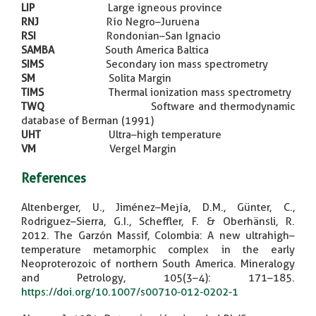
LIP
Large igneous province
RNJ
Río Negro–Juruena
RSI
Rondonian–San Ignacio
SAMBA
South America Baltica
SIMS
Secondary ion mass spectrometry
SM
Solita Margin
TIMS
Thermal ionization mass spectrometry
TWQ
Software and thermodynamic
database of Berman (1991)
UHT
Ultra–high temperature
VM
Vergel Margin
References
Altenberger, U., Jiménez–Mejía, D.M., Günter, C.,
Rodriguez–Sierra, G.I., Scheffler, F. & Oberhänsli, R.
2012. The Garzón Massif, Colombia: A new ultrahigh–
temperature metamorphic complex in the early
Neoproterozoic of northern South America. Mineralogy
and Petrology, 105(3–4): 171–185.
https://doi.org/10.1007/s00710-012-0202-1