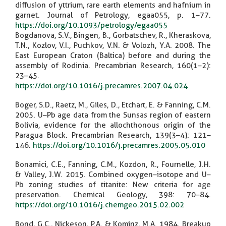
diffusion of yttrium, rare earth elements and hafnium in
garnet. Journal of Petrology, egaa055, p. 1–77.
https://doi.org/10.1093/petrology/egaa055
Bogdanova, S.V., Bingen, B., Gorbatschev, R., Kheraskova,
T.N., Kozlov, V.I., Puchkov, V.N. & Volozh, Y.A. 2008. The
East European Craton (Baltica) before and during the
assembly of Rodinia. Precambrian Research, 160(1–2):
23–45.
https://doi.org/10.1016/j.precamres.2007.04.024
Boger, S.D., Raetz, M., Giles, D., Etchart, E. & Fanning, C.M.
2005. U–Pb age data from the Sunsas region of eastern
Bolivia, evidence for the allochthonous origin of the
Paragua Block. Precambrian Research, 139(3–4): 121–
146.
https://doi.org/10.1016/j.precamres.2005.05.010
Bonamici, C.E., Fanning, C.M., Kozdon, R., Fournelle, J.H.
& Valley, J.W. 2015. Combined oxygen–isotope and U–
Pb zoning studies of titanite: New criteria for age
preservation. Chemical Geology, 398: 70–84.
https://doi.org/10.1016/j.chemgeo.2015.02.002
Bond, G.C., Nickeson, P.A. & Kominz, M.A. 1984. Breakup