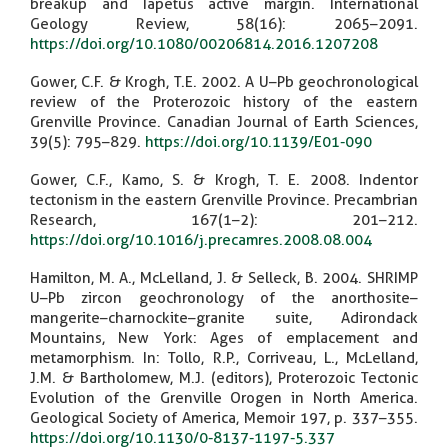
breakup and Iapetus active margin. International
Geology Review, 58(16): 2065–2091.
https://doi.org/10.1080/00206814.2016.1207208
Gower, C.F. & Krogh, T.E. 2002. A U–Pb geochronological
review of the Proterozoic history of the eastern
Grenville Province. Canadian Journal of Earth Sciences,
39(5): 795–829.
https://doi.org/10.1139/E01-090
Gower, C.F., Kamo, S. & Krogh, T. E. 2008. Indentor
tectonism in the eastern Grenville Province. Precambrian
Research, 167(1–2): 201–212.
https://doi.org/10.1016/j.precamres.2008.08.004
Hamilton, M. A., McLelland, J. & Selleck, B. 2004. SHRIMP
U–Pb zircon geochronology of the anorthosite–
mangerite–charnockite–granite suite, Adirondack
Mountains, New York: Ages of emplacement and
metamorphism. In: Tollo, R.P., Corriveau, L., McLelland,
J.M. & Bartholomew, M.J. (editors), Proterozoic Tectonic
Evolution of the Grenville Orogen in North America.
Geological Society of America, Memoir 197, p. 337–355.
https://doi.org/10.1130/0-8137-1197-5.337