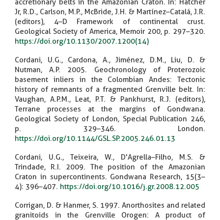
accretionary belts in the Amazonian Craton. In: Hatcher
Jr, R.D., Carlson, M.P., McBride, J.H. & Martínez–Catalá, J.R.
(editors), 4–D Framework of continental crust.
Geological Society of America, Memoir 200, p. 297–320.
https://doi.org/10.1130/2007.1200(14)
Cordani, U.G., Cardona, A., Jiménez, D.M., Liu, D. &
Nutman, A.P. 2005. Geochronology of Proterozoic
basement inliers in the Colombian Andes: Tectonic
history of remnants of a fragmented Grenville belt. In:
Vaughan, A.P.M., Leat, P.T. & Pankhurst, R.J. (editors),
Terrane processes at the margins of Gondwana.
Geological Society of London, Special Publication 246,
p. 329–346. London.
https://doi.org/10.1144/GSL.SP.2005.246.01.13
Cordani, U.G., Teixeira, W., D'Agrella–Filho, M.S. &
Trindade, R.I. 2009. The position of the Amazonian
Craton in supercontinents. Gondwana Research, 15(3–
4): 396–407.
https://doi.org/10.1016/j.gr.2008.12.005
Corrigan, D. & Hanmer, S. 1997. Anorthosites and related
granitoids in the Grenville Orogen: A product of