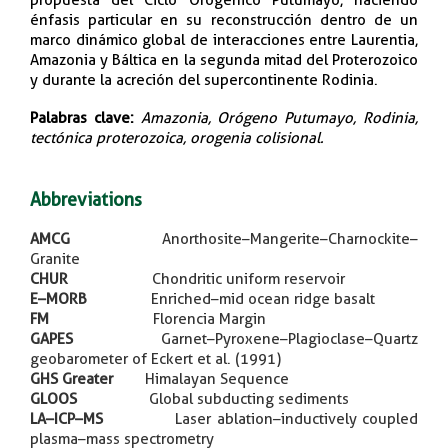
énfasis particular en su reconstrucción dentro de un
marco dinámico global de interacciones entre Laurentia,
Amazonia y Báltica en la segunda mitad del Proterozoico
y durante la acreción del supercontinente Rodinia.
Palabras clave:
Amazonia, Orógeno Putumayo, Rodinia,
tectónica proterozoica, orogenia colisional.​
Abbreviations
AMCG
Anorthosite–Mangerite–Charnockite–
Granite
CHUR
Chondritic uniform reservoir
E–MORB
Enriched–mid ocean ridge basalt
FM
Florencia Margin
GAPES
Garnet–Pyroxene–Plagioclase–Quartz
geobarometer of Eckert et al. (1991)
GHS Greater
Himalayan Sequence
GLOOS
Global subducting sediments
LA–ICP–MS
Laser ablation–inductively coupled
plasma–mass spectrometry