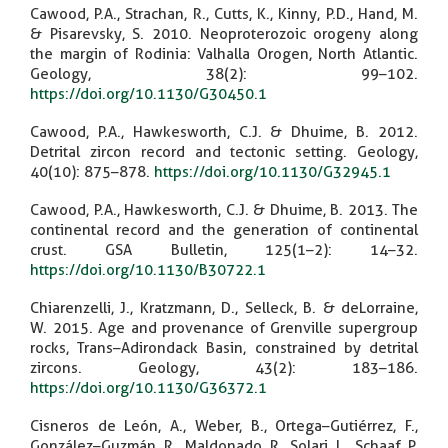
Cawood, P.A., Strachan, R., Cutts, K., Kinny, P.D., Hand, M.
& Pisarevsky, S. 2010. Neoproterozoic orogeny along
the margin of Rodinia: Valhalla Orogen, North Atlantic.
Geology, 38(2): 99–102.
https://doi.org/10.1130/G30450.1
Cawood, P.A., Hawkesworth, C.J. & Dhuime, B. 2012.
Detrital zircon record and tectonic setting. Geology,
40(10): 875–878.
https://doi.org/10.1130/G32945.1
Cawood, P.A., Hawkesworth, C.J. & Dhuime, B. 2013. The
continental record and the generation of continental
crust. GSA Bulletin, 125(1–2): 14–32.
https://doi.org/10.1130/B30722.1
Chiarenzelli, J., Kratzmann, D., Selleck, B. & deLorraine,
W. 2015. Age and provenance of Grenville supergroup
rocks, Trans–Adirondack Basin, constrained by detrital
zircons. Geology, 43(2): 183–186.
https://doi.org/10.1130/G36372.1
Cisneros de León, A., Weber, B., Ortega–Gutiérrez, F.,
González–Guzmán, R., Maldonado, R., Solari, L., Schaaf, P.