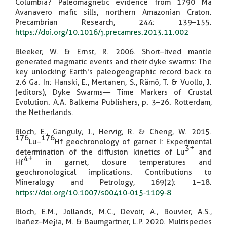
Columbia? Paleomagnetic evidence from 1790 Ma
Avanavero mafic sills, northern Amazonian Craton.
Precambrian Research, 244: 139–155.
https://doi.org/10.1016/j.precamres.2013.11.002
Bleeker, W. & Ernst, R. 2006. Short–lived mantle
generated magmatic events and their dyke swarms: The
key unlocking Earth's paleogeographic record back to
2.6 Ga. In: Hanski, E., Mertanen, S., Rämö, T. & Vuollo, J.
(editors), Dyke Swarms— Time Markers of Crustal
Evolution. A.A. Balkema Publishers, p. 3–26. Rotterdam,
the Netherlands.
Bloch, E., Ganguly, J., Hervig, R. & Cheng, W. 2015.
176
176
Lu–
Hf geochronology of garnet I: Experimental
3+
determination of the diffusion kinetics of Lu
and
4+
Hf
in garnet, closure temperatures and
geochronological implications. Contributions to
Mineralogy and Petrology, 169(2): 1–18.
https://doi.org/10.1007/s00410-015-1109-8
Bloch, E.M., Jollands, M.C., Devoir, A., Bouvier, A.S.,
Ibañez–Mejia, M. & Baumgartner, L.P. 2020. Multispecies