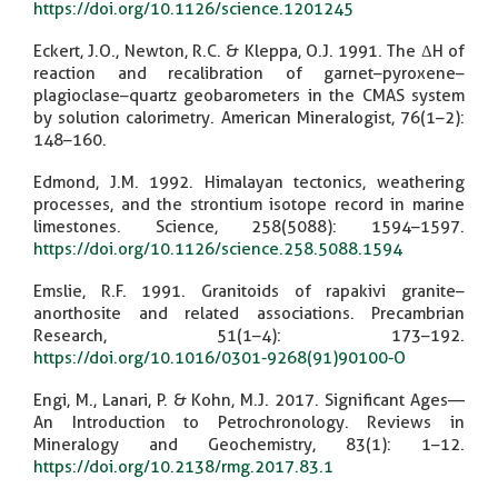
https://doi.org/10.1126/science.1201245
Eckert, J.O., Newton, R.C. & Kleppa, O.J. 1991. The ΔH of
reaction and recalibration of garnet–pyroxene–
plagioclase–quartz geobarometers in the CMAS system
by solution calorimetry. American Mineralogist, 76(1–2):
148–160.
Edmond, J.M. 1992. Himalayan tectonics, weathering
processes, and the strontium isotope record in marine
limestones. Science, 258(5088): 1594–1597.
https://doi.org/10.1126/science.258.5088.1594
Emslie, R.F. 1991. Granitoids of rapakivi granite–
anorthosite and related associations. Precambrian
Research, 51(1–4): 173–192.
https://doi.org/10.1016/0301-9268(91)90100-O
Engi, M., Lanari, P. & Kohn, M.J. 2017. Significant Ages—
An Introduction to Petrochronology. Reviews in
Mineralogy and Geochemistry, 83(1): 1–12.
https://doi.org/10.2138/rmg.2017.83.1