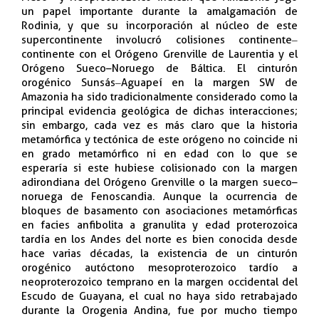
un papel importante durante la amalgamación de
Rodinia, y que su incorporación al núcleo de este
supercontinente involucró colisiones continente‒
continente con el Orógeno Grenville de Laurentia y el
Orógeno Sueco–Noruego de Báltica. El cinturón
orogénico Sunsás‒Aguapeí en la margen SW de
Amazonia ha sido tradicionalmente considerado como la
principal evidencia geológica de dichas interacciones;
sin embargo, cada vez es más claro que la historia
metamórfica y tectónica de este orógeno no coincide ni
en grado metamórfico ni en edad con lo que se
esperaría si este hubiese colisionado con la margen
adirondiana del Orógeno Grenville o la margen sueco–
noruega de Fenoscandia. Aunque la ocurrencia de
bloques de basamento con asociaciones metamórficas
en facies anfibolita a granulita y edad proterozoica
tardía en los Andes del norte es bien conocida desde
hace varias décadas, la existencia de un cinturón
orogénico autóctono mesoproterozoico tardío a
neoproterozoico temprano en la margen occidental del
Escudo de Guayana, el cual no haya sido retrabajado
durante la Orogenia Andina, fue por mucho tiempo