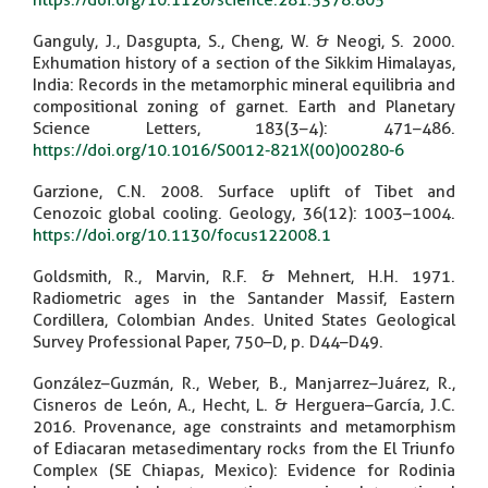
Ganguly, J., Dasgupta, S., Cheng, W. & Neogi, S. 2000.
Exhumation history of a section of the Sikkim Himalayas,
India: Records in the metamorphic mineral equilibria and
compositional zoning of garnet. Earth and Planetary
Science Letters, 183(3–4): 471–486.
https://doi.org/10.1016/S0012-821X(00)00280-6
Garzione, C.N. 2008. Surface uplift of Tibet and
Cenozoic global cooling. Geology, 36(12): 1003–1004.
https://doi.org/10.1130/focus122008.1
Goldsmith, R., Marvin, R.F. & Mehnert, H.H. 1971.
Radiometric ages in the Santander Massif, Eastern
Cordillera, Colombian Andes. United States Geological
Survey Professional Paper, 750–D, p. D44–D49.
González–Guzmán, R., Weber, B., Manjarrez–Juárez, R.,
Cisneros de León, A., Hecht, L. & Herguera–García, J.C.
2016. Provenance, age constraints and metamorphism
of Ediacaran metasedimentary rocks from the El Triunfo
Complex (SE Chiapas, Mexico): Evidence for Rodinia