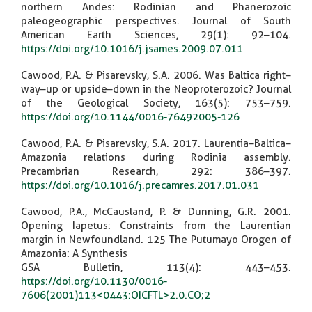
northern Andes: Rodinian and Phanerozoic
paleogeographic perspectives. Journal of South
American Earth Sciences, 29(1): 92–104.
https://doi.org/10.1016/j.jsames.2009.07.011
Cawood, P.A. & Pisarevsky, S.A. 2006. Was Baltica right–
way–up or upside–down in the Neoproterozoic? Journal
of the Geological Society, 163(5): 753–759.
https://doi.org/10.1144/0016-76492005-126
Cawood, P.A. & Pisarevsky, S.A. 2017. Laurentia–Baltica–
Amazonia relations during Rodinia assembly.
Precambrian Research, 292: 386–397.
https://doi.org/10.1016/j.precamres.2017.01.031
Cawood, P.A., McCausland, P. & Dunning, G.R. 2001.
Opening Iapetus: Constraints from the Laurentian
margin in Newfoundland. 125 The Putumayo Orogen of
Amazonia: A Synthesis
GSA Bulletin, 113(4): 443–453.
https://doi.org/10.1130/0016-
7606(2001)113<0443:OICFTL>2.0.CO;2