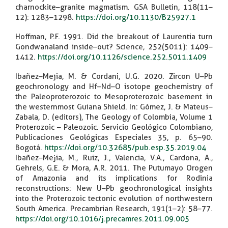
charnockite–granite magmatism. GSA Bulletin, 118(11–
12): 1283–1298.
https://doi.org/10.1130/B25927.1
Hoffman, P.F. 1991. Did the breakout of Laurentia turn
Gondwanaland inside–out? Science, 252(5011): 1409–
1412.
https://doi.org/10.1126/science.252.5011.1409
Ibañez–Mejia, M. & Cordani, U.G. 2020. Zircon U–Pb
geochronology and Hf–Nd–O isotope geochemistry of
the Paleoproterozoic to Mesoproterozoic basement in
the westernmost Guiana Shield. In: Gómez, J. & Mateus–
Zabala, D. (editors), The Geology of Colombia, Volume 1
Proterozoic – Paleozoic. Servicio Geológico Colombiano,
Publicaciones Geológicas Especiales 35, p. 65–90.
Bogotá.
https://doi.org/10.32685/pub.esp.35.2019.04
Ibañez–Mejia, M., Ruiz, J., Valencia, V.A., Cardona, A.,
Gehrels, G.E. & Mora, A.R. 2011. The Putumayo Orogen
of Amazonia and its implications for Rodinia
reconstructions: New U–Pb geochronological insights
into the Proterozoic tectonic evolution of northwestern
South America. Precambrian Research, 191(1–2): 58–77.
https://doi.org/10.1016/j.precamres.2011.09.005