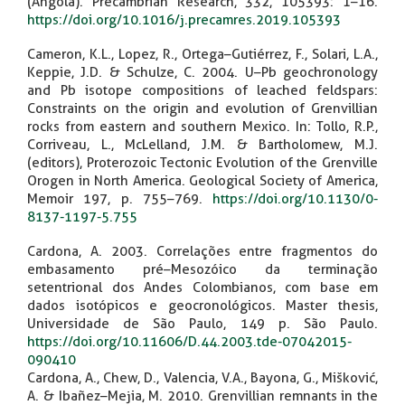
(Angola). Precambrian Research, 332, 105393: 1–16.
https://doi.org/10.1016/j.precamres.2019.105393
Cameron, K.L., Lopez, R., Ortega–Gutiérrez, F., Solari, L.A.,
Keppie, J.D. & Schulze, C. 2004. U–Pb geochronology
and Pb isotope compositions of leached feldspars:
Constraints on the origin and evolution of Grenvillian
rocks from eastern and southern Mexico. In: Tollo, R.P.,
Corriveau, L., McLelland, J.M. & Bartholomew, M.J.
(editors), Proterozoic Tectonic Evolution of the Grenville
Orogen in North America. Geological Society of America,
Memoir 197, p. 755–769.
https://doi.org/10.1130/0-
8137-1197-5.755
Cardona, A. 2003. Correlações entre fragmentos do
embasamento pré–Mesozóico da terminação
setentrional dos Andes Colombianos, com base em
dados isotópicos e geocronológicos. Master thesis,
Universidade de São Paulo, 149 p. São Paulo.
https://doi.org/10.11606/D.44.2003.tde-07042015-
090410
Cardona, A., Chew, D., Valencia, V.A., Bayona, G., Mišković,
A. & Ibañez–Mejia, M. 2010. Grenvillian remnants in the