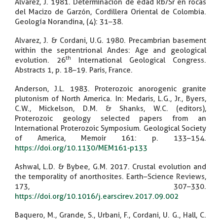
Alvarez, J. 1981. Determinación de edad Rb/Sr en rocas
del Macizo de Garzón, Cordillera Oriental de Colombia.
Geología Norandina, (4): 31–38.
Alvarez, J. & Cordani, U.G. 1980. Precambrian basement
within the septentrional Andes: Age and geological
th
evolution. 26
International Geological Congress.
Abstracts 1, p. 18–19. Paris, France.
Anderson, J.L. 1983. Proterozoic anorogenic granite
plutonism of North America. In: Medaris, L.G., Jr., Byers,
C.W., Mickelson, D.M. & Shanks, W.C. (editors),
Proterozoic geology selected papers from an
International Proterozoic Symposium. Geological Society
of America, Memoir 161: p. 133–154.
https://doi.org/10.1130/MEM161-p133
Ashwal, L.D. & Bybee, G.M. 2017. Crustal evolution and
the temporality of anorthosites. Earth–Science Reviews,
173, 307–330.
https://doi.org/10.1016/j.earscirev.2017.09.002
Baquero, M., Grande, S., Urbani, F., Cordani, U. G., Hall, C.