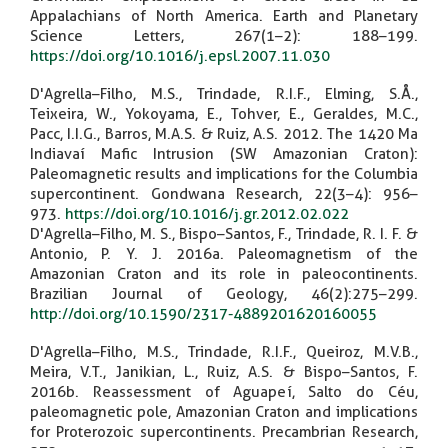
Appalachians of North America. Earth and Planetary
Science Letters, 267(1–2): 188–199.
https://doi.org/10.1016/j.epsl.2007.11.030
D'Agrella–Filho, M.S., Trindade, R.I.F., Elming, S.Å.,
Teixeira, W., Yokoyama, E., Tohver, E., Geraldes, M.C.,
Pacc, I.I.G., Barros, M.A.S. & Ruiz, A.S. 2012. The 1420 Ma
Indiavaí Mafic Intrusion (SW Amazonian Craton):
Paleomagnetic results and implications for the Columbia
supercontinent. Gondwana Research, 22(3–4): 956–
973.
https://doi.org/10.1016/j.gr.2012.02.022
D'Agrella–Filho, M. S., Bispo–Santos, F., Trindade, R. I. F. &
Antonio, P. Y. J. 2016a. Paleomagnetism of the
Amazonian Craton and its role in paleocontinents.
Brazilian Journal of Geology, 46(2):275–299.
http://doi.org/10.1590/2317-4889201620160055
D'Agrella–Filho, M.S., Trindade, R.I.F., Queiroz, M.V.B.,
Meira, V.T., Janikian, L., Ruiz, A.S. & Bispo–Santos, F.
2016b. Reassessment of Aguapeí, Salto do Céu,
paleomagnetic pole, Amazonian Craton and implications
for Proterozoic supercontinents. Precambrian Research,