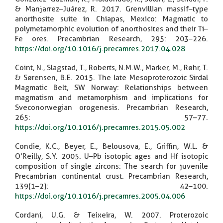
& Manjarrez–Juárez, R. 2017. Grenvillian massif–type
anorthosite suite in Chiapas, Mexico: Magmatic to
polymetamorphic evolution of anorthosites and their Ti–
Fe ores. Precambrian Research, 295: 203–226.
https://doi.org/10.1016/j.precamres.2017.04.028
Coint, N., Slagstad, T., Roberts, N.M.W., Marker, M., Røhr, T.
& Sørensen, B.E. 2015. The late Mesoproterozoic Sirdal
Magmatic Belt, SW Norway: Relationships between
magmatism and metamorphism and implications for
Sveconorwegian orogenesis. Precambrian Research,
265: 57–77.
https://doi.org/10.1016/j.precamres.2015.05.002
Condie, K.C., Beyer, E., Belousova, E., Griffin, W.L. &
O'Reilly, S.Y. 2005. U–Pb isotopic ages and Hf isotopic
composition of single zircons: The search for juvenile
Precambrian continental crust. Precambrian Research,
139(1–2): 42–100.
https://doi.org/10.1016/j.precamres.2005.04.006
Cordani, U.G. & Teixeira, W. 2007. Proterozoic