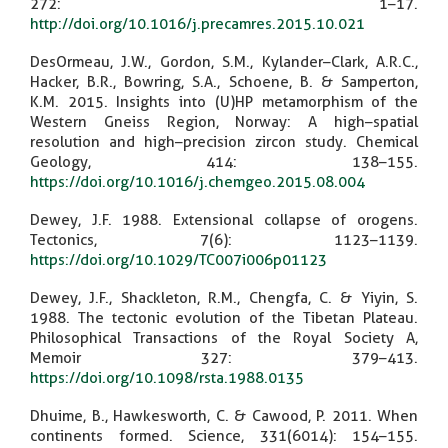
272: 1–17.
http://doi.org/10.1016/j.precamres.2015.10.021
DesOrmeau, J.W., Gordon, S.M., Kylander–Clark, A.R.C.,
Hacker, B.R., Bowring, S.A., Schoene, B. & Samperton,
K.M. 2015. Insights into (U)HP metamorphism of the
Western Gneiss Region, Norway: A high–spatial
resolution and high–precision zircon study. Chemical
Geology, 414: 138–155.
https://doi.org/10.1016/j.chemgeo.2015.08.004
Dewey, J.F. 1988. Extensional collapse of orogens.
Tectonics, 7(6): 1123–1139.
https://doi.org/10.1029/TC007i006p01123
Dewey, J.F., Shackleton, R.M., Chengfa, C. & Yiyin, S.
1988. The tectonic evolution of the Tibetan Plateau.
Philosophical Transactions of the Royal Society A,
Memoir 327: 379–413.
https://doi.org/10.1098/rsta.1988.0135
Dhuime, B., Hawkesworth, C. & Cawood, P. 2011. When
continents formed. Science, 331(6014): 154–155.