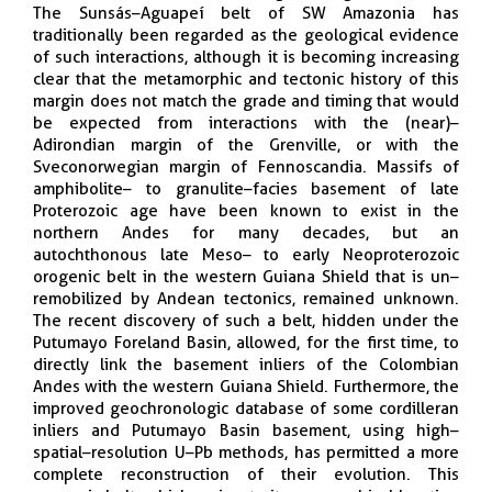
The Sunsás–Aguapeí belt of SW Amazonia has
traditionally been regarded as the geological evidence
of such interactions, although it is becoming increasing
clear that the metamorphic and tectonic history of this
margin does not match the grade and timing that would
be expected from interactions with the (near)–
Adirondian margin of the Grenville, or with the
Sveconorwegian margin of Fennoscandia. Massifs of
amphibolite– to granulite–facies basement of late
Proterozoic age have been known to exist in the
northern Andes for many decades, but an
autochthonous late Meso– to early Neoproterozoic
orogenic belt in the western Guiana Shield that is un–
remobilized by Andean tectonics, remained unknown.
The recent discovery of such a belt, hidden under the
Putumayo Foreland Basin, allowed, for the first time, to
directly link the basement inliers of the Colombian
Andes with the western Guiana Shield. Furthermore, the
improved geochronologic database of some cordilleran
inliers and Putumayo Basin basement, using high–
spatial–resolution U–Pb methods, has permitted a more
complete reconstruction of their evolution. This