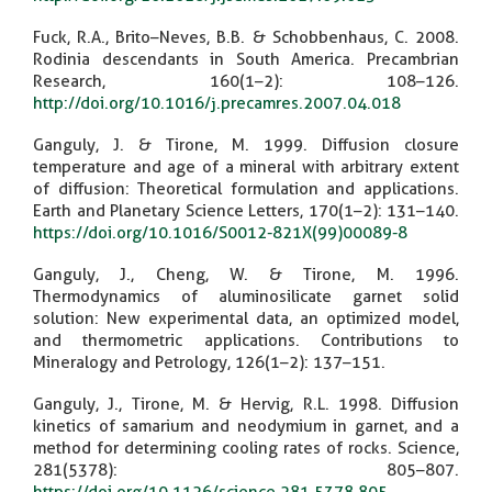
Fuck, R.A., Brito–Neves, B.B. & Schobbenhaus, C. 2008.
Rodinia descendants in South America. Precambrian
Research, 160(1–2): 108–126.
http://doi.org/10.1016/j.precamres.2007.04.018
Ganguly, J. & Tirone, M. 1999. Diffusion closure
temperature and age of a mineral with arbitrary extent
of diffusion: Theoretical formulation and applications.
Earth and Planetary Science Letters, 170(1–2): 131–140.
https://doi.org/10.1016/S0012-821X(99)00089-8
Ganguly, J., Cheng, W. & Tirone, M. 1996.
Thermodynamics of aluminosilicate garnet solid
solution: New experimental data, an optimized model,
and thermometric applications. Contributions to
Mineralogy and Petrology, 126(1–2): 137–151.
Ganguly, J., Tirone, M. & Hervig, R.L. 1998. Diffusion
kinetics of samarium and neodymium in garnet, and a
method for determining cooling rates of rocks. Science,
281(5378): 805–807.
https://doi.org/10.1126/science.281.5378.805