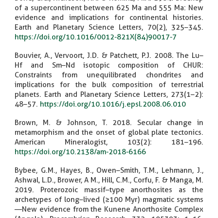
of a supercontinent between 625 Ma and 555 Ma: New
evidence and implications for continental histories.
Earth and Planetary Science Letters, 70(2), 325–345.
https://doi.org/10.1016/0012-821X(84)90017-7
Bouvier, A., Vervoort, J.D. & Patchett, P.J. 2008. The Lu–
Hf and Sm–Nd isotopic composition of CHUR:
Constraints from unequilibrated chondrites and
implications for the bulk composition of terrestrial
planets. Earth and Planetary Science Letters, 273(1–2):
48–57.
https://doi.org/10.1016/j.epsl.2008.06.010
Brown, M. & Johnson, T. 2018. Secular change in
metamorphism and the onset of global plate tectonics.
American Mineralogist, 103(2): 181–196.
https://doi.org/10.2138/am-2018-6166
Bybee, G.M., Hayes, B., Owen–Smith, T.M., Lehmann, J.,
Ashwal, L.D., Brower, A M., Hill, C.M., Corfu, F. & Manga, M.
2019. Proterozoic massif–type anorthosites as the
archetypes of long–lived (≥100 Myr) magmatic systems
—New evidence from the Kunene Anorthosite Complex