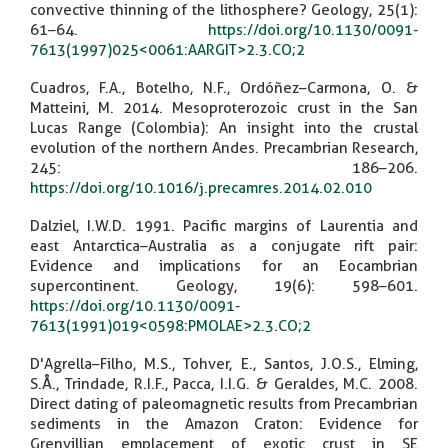
convective thinning of the lithosphere? Geology, 25(1):
61–64.
https://doi.org/10.1130/0091-
7613(1997)025<0061:AARGIT>2.3.CO;2
Cuadros, F.A., Botelho, N.F., Ordóñez–Carmona, O. &
Matteini, M. 2014. Mesoproterozoic crust in the San
Lucas Range (Colombia): An insight into the crustal
evolution of the northern Andes. Precambrian Research,
245: 186–206.
https://doi.org/10.1016/j.precamres.2014.02.010
Dalziel, I.W.D. 1991. Pacific margins of Laurentia and
east Antarctica–Australia as a conjugate rift pair:
Evidence and implications for an Eocambrian
supercontinent. Geology, 19(6): 598–601.
https://doi.org/10.1130/0091-
7613(1991)019<0598:PMOLAE>2.3.CO;2
D'Agrella–Filho, M.S., Tohver, E., Santos, J.O.S., Elming,
S.Å., Trindade, R.I.F., Pacca, I.I.G. & Geraldes, M.C. 2008.
Direct dating of paleomagnetic results from Precambrian
sediments in the Amazon Craton: Evidence for
Grenvillian emplacement of exotic crust in SE