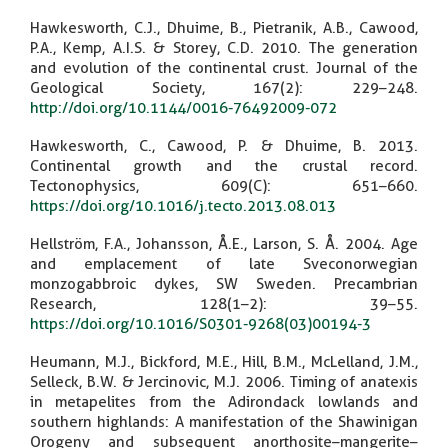
Hawkesworth, C.J., Dhuime, B., Pietranik, A.B., Cawood,
P.A., Kemp, A.I.S. & Storey, C.D. 2010. The generation
and evolution of the continental crust. Journal of the
Geological Society, 167(2): 229–248.
http://doi.org/10.1144/0016-76492009-072
Hawkesworth, C., Cawood, P. & Dhuime, B. 2013.
Continental growth and the crustal record.
Tectonophysics, 609(C): 651–660.
https://doi.org/10.1016/j.tecto.2013.08.013
Hellström, F.A., Johansson, Å.E., Larson, S. Å. 2004. Age
and emplacement of late Sveconorwegian
monzogabbroic dykes, SW Sweden. Precambrian
Research, 128(1–2): 39–55.
https://doi.org/10.1016/S0301-9268(03)00194-3
Heumann, M.J., Bickford, M.E., Hill, B.M., McLelland, J.M.,
Selleck, B.W. & Jercinovic, M.J. 2006. Timing of anatexis
in metapelites from the Adirondack lowlands and
southern highlands: A manifestation of the Shawinigan
Orogeny and subsequent anorthosite–mangerite–