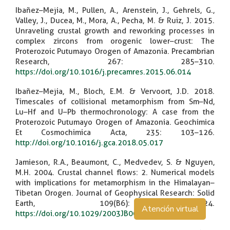
Ibañez–Mejia, M., Pullen, A., Arenstein, J., Gehrels, G.,
Valley, J., Ducea, M., Mora, A., Pecha, M. & Ruiz, J. 2015.
Unraveling crustal growth and reworking processes in
complex zircons from orogenic lower–crust: The
Proterozoic Putumayo Orogen of Amazonia. Precambrian
Research, 267: 285–310.
https://doi.org/10.1016/j.precamres.2015.06.014
Ibañez–Mejia, M., Bloch, E.M. & Vervoort, J.D. 2018.
Timescales of collisional metamorphism from Sm–Nd,
Lu–Hf and U–Pb thermochronology: A case from the
Proterozoic Putumayo Orogen of Amazonia. Geochimica
Et Cosmochimica Acta, 235: 103–126.
http://doi.org/10.1016/j.gca.2018.05.017
Jamieson, R.A., Beaumont, C., Medvedev, S. & Nguyen,
M.H. 2004. Crustal channel flows: 2. Numerical models
with implications for metamorphism in the Himalayan–
Tibetan Orogen. Journal of Geophysical Research: Solid
Earth, 109(B6): 1–24.
Atención virtual
https://doi.org/10.1029/2003JB002811