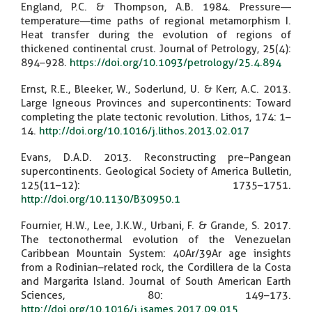
England, P.C. & Thompson, A.B. 1984. Pressure—
temperature—time paths of regional metamorphism I.
Heat transfer during the evolution of regions of
thickened continental crust. Journal of Petrology, 25(4):
894–928.
https://doi.org/10.1093/petrology/25.4.894
Ernst, R.E., Bleeker, W., Soderlund, U. & Kerr, A.C. 2013.
Large Igneous Provinces and supercontinents: Toward
completing the plate tectonic revolution. Lithos, 174: 1–
14.
http://doi.org/10.1016/j.lithos.2013.02.017
Evans, D.A.D. 2013. Reconstructing pre–Pangean
supercontinents. Geological Society of America Bulletin,
125(11–12): 1735–1751.
http://doi.org/10.1130/B30950.1
Fournier, H.W., Lee, J.K.W., Urbani, F. & Grande, S. 2017.
The tectonothermal evolution of the Venezuelan
Caribbean Mountain System: 40Ar/39Ar age insights
from a Rodinian–related rock, the Cordillera de la Costa
and Margarita Island. Journal of South American Earth
Sciences, 80: 149–173.
http://doi.org/10.1016/j.jsames.2017.09.015