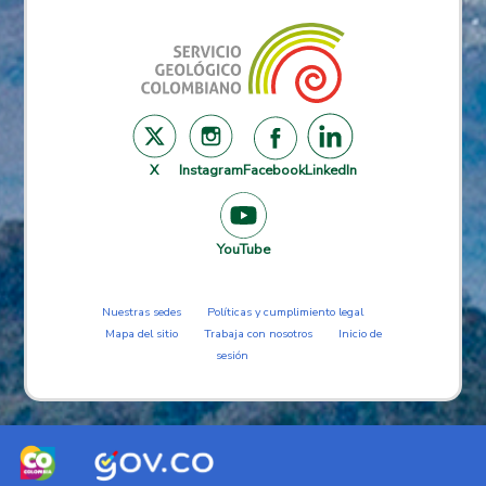
X
Instagram
Facebook
LinkedIn
YouTube
Nuestras sedes
Políticas y cumplimiento legal
Mapa del sitio
Trabaja con nosotros
Inicio de
sesión