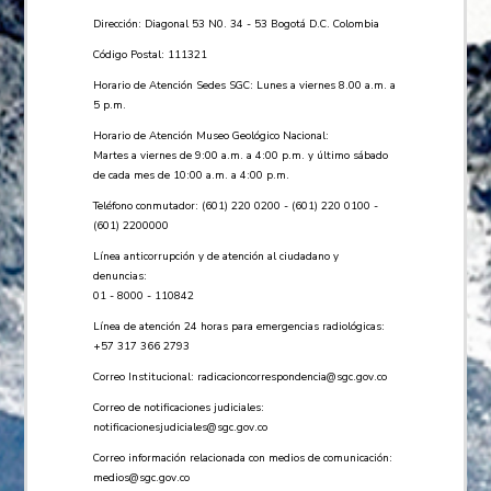
Dirección: Diagonal 53 N0. 34 - 53 Bogotá D.C. Colombia
Código Postal: 111321
Horario de Atención Sedes SGC: Lunes a viernes 8.00 a.m. a
5 p.m.
Horario de Atención Museo Geológico Nacional:
Martes a viernes de 9:00 a.m. a 4:00 p.m. y último sábado
de cada mes de 10:00 a.m. a 4:00 p.m.
Teléfono conmutador: (601) 220 0200 - (601) 220 0100 -
(601) 2200000
Línea anticorrupción y de atención al ciudadano y
denuncias:
01 - 8000 - 110842
Línea de atención 24 horas para emergencias radiológicas:
+57 ​317 366 2793
Correo Institucional:
radicacioncorrespondencia@sgc.gov.co
Correo de notificaciones judiciales:
notificacionesjudiciales@sgc.gov.co
Correo información relacionada con medios de comunicación:
medios@sgc.gov.co