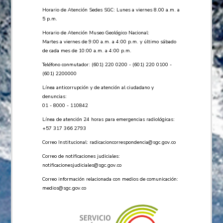
Horario de Atención Sedes SGC: Lunes a viernes 8.00 a.m. a
5 p.m.
Horario de Atención Museo Geológico Nacional:
Martes a viernes de 9:00 a.m. a 4:00 p.m. y último sábado
de cada mes de 10:00 a.m. a 4:00 p.m.
Teléfono conmutador: (601) 220 0200 - (601) 220 0100 -
(601) 2200000
Línea anticorrupción y de atención al ciudadano y
denuncias:
01 - 8000 - 110842
Línea de atención 24 horas para emergencias radiológicas:
+57 ​317 366 2793
Correo Institucional:
radicacioncorrespondencia@sgc.gov.co
Correo de notificaciones judiciales:
notificacionesjudiciales@sgc.gov.co
Correo información relacionada con medios de comunicación:
medios@sgc.gov.co