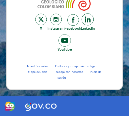
X
Instagram
Facebook
LinkedIn
YouTube
Nuestras sedes
Políticas y cumplimiento legal
Mapa del sitio
Trabaja con nosotros
Inicio de
sesión