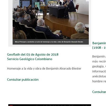
Benjamín
(1908 - 
Geoflash del 03 de Agosto de 2018
Benjamín A
Servicio Geológico Colombiano
más recón
geología. 
Homenaje a la vida y obra de Benjamín Alvarado Biester​
informaci
anécdotas 
Consultar publicación
hombre rec
Consultar