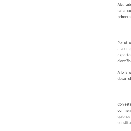
Alvarado
cabal co
primeras
Por otro
a la emp
experto
científi
A lo lar
desarrol
Con esta
conmemo
quienes 
constitu