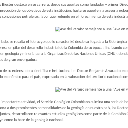
 Biester destacó en su carrera, desde sus aportes como fundador y primer Direc
nsecución de los objetivos de esta institución; hasta su papel en la asesoría gu
 concesiones petroleras, labor que redundó en el florecimiento de esta industria
 lado, se resalta el liderazgo que lo caracterizó desde su llegada a la Siderúrgic
resa en pilar del desarrollo industrial de la Colombia de su época; finalizando co
 en geología y minería para la Organización de las Naciones Unidas (ONU), dond
cos de gran envergadura.
go de su extensa obra científica e institucional, el Doctor Benjamín Alvarado r
lo económico para el país, expresada en la valoración del territorio nacional co
 importante actividad, el Servicio Geológico Colombiano culmina una serie de ho
ra a dos prominentes personalidades de la geología en nuestro país, los Docto
juntos, desarrollaron relevantes estudios geológicos como parte de la Comisión Cie
ye como la base de la geología nacional.