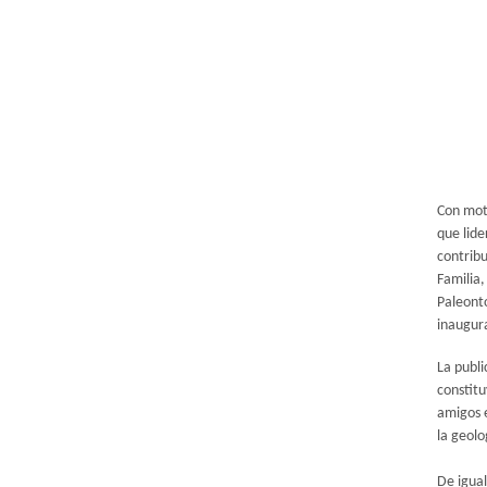
Con moti
que lide
contribu
Familia,
Paleonto
inaugura
La publi
constitu
amigos e
la geolo
De igual