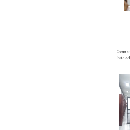
Como co
instala