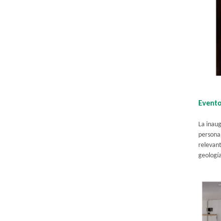
Event
La inau
personal
relevant
geología