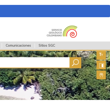
Comunicaciones
Sitios SGC
Aument
fuente
Aument
contras
Lengua
de seña