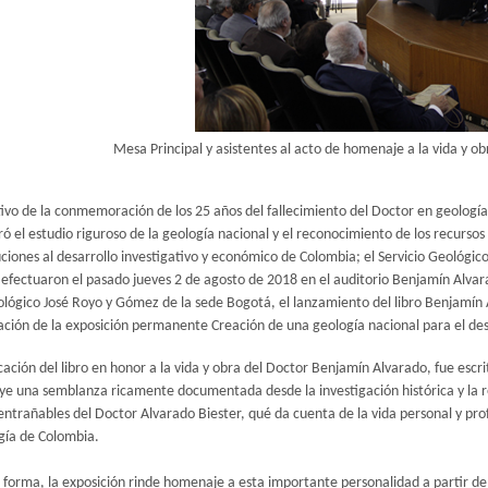
Mesa Principal y asistentes al acto de homenaje a la vida y o
vo de la conmemoración de los 25 años del fallecimiento del Doctor en geología 
ró el estudio riguroso de la geología nacional y el reconocimiento de los recurso
ciones al desarrollo investigativo y económico de Colombia; el Servicio Geológic
 efectuaron el pasado jueves 2 de agosto de 2018 en el auditorio Benjamín Alvar
lógico José Royo y Gómez de la sede Bogotá, el lanzamiento del libro Benjamín 
ción de la exposición permanente Creación de una geología nacional para el des
cación del libro en honor a la vida y obra del Doctor Benjamín Alvarado, fue escri
ye una semblanza ricamente documentada desde la investigación histórica y la re
ntrañables del Doctor Alvarado Biester, qué da cuenta de la vida personal y prof
gía de Colombia.
 forma, la exposición rinde homenaje a esta importante personalidad a partir de