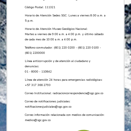
Código Postal: 111321
Horario de Atención Sedes SGC: Lunes a viernes 8.00 a.m. a
5 p.m.
Horario de Atención Museo Geológico Nacional:
Martes a viernes de 9:00 a.m. a 4:00 p.m. y último sábado
de cada mes de 10:00 a.m. a 4:00 p.m.
Teléfono conmutador: (601) 220 0200 - (601) 220 0100 -
(601) 2200000
Línea anticorrupción y de atención al ciudadano y
denuncias:
01 - 8000 - 110842
Línea de atención 24 horas para emergencias radiológicas:
+57 ​317 366 2793
Correo Institucional:
radicacioncorrespondencia@sgc.gov.co
Correo de notificaciones judiciales:
notificacionesjudiciales@sgc.gov.co
Correo información relacionada con medios de comunicación:
medios@sgc.gov.co