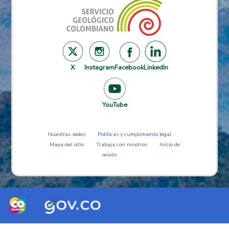
X
Instagram
Facebook
LinkedIn
YouTube
Nuestras sedes
Políticas y cumplimiento legal
Mapa del sitio
Trabaja con nosotros
Inicio de
sesión