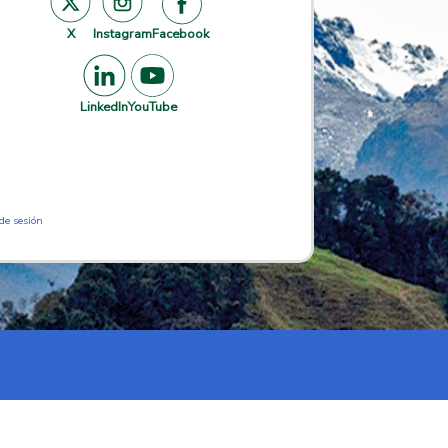
X
Instagram
Facebook
LinkedIn
YouTube
 de sesión