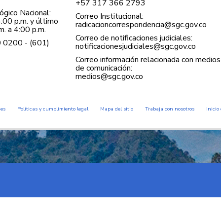
+57 ​317 366 2793
gico Nacional:
Correo Institucional:
:00 p.m. y último
radicacioncorrespondencia@sgc.gov.co
. a 4:00 p.m.
Correo de notificaciones judiciales:
0 0200 - (601)
notificacionesjudiciales@sgc.gov.co
Correo información relacionada con medios
de comunicación:
medios@sgc.gov.co
des
Políticas y cumplimiento legal
Mapa del sitio
Trabaja con nosotros
Inicio