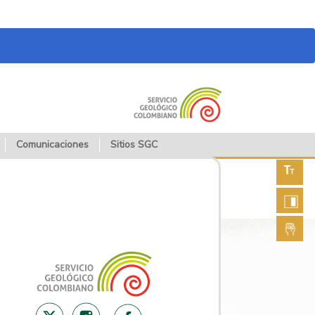
Comunicaciones
Sitios SGC
Aument
fuente
Aument
contras
Lengua
de seña