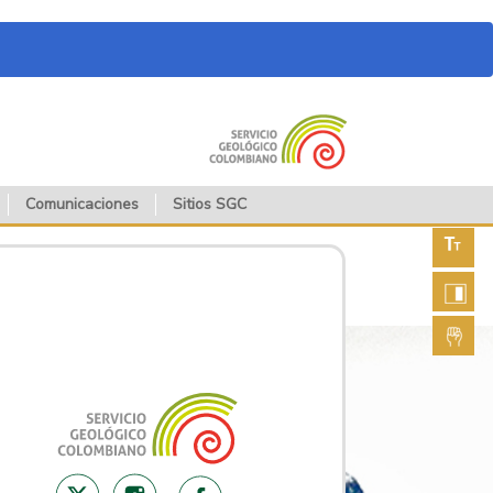
Comunicaciones
Sitios SGC
Aument
fuente
Aument
contras
Lengua
de seña