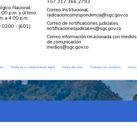
+57 ​317 366 2793
gico Nacional:
Correo Institucional:
:00 p.m. y último
radicacioncorrespondencia@sgc.gov.co
. a 4:00 p.m.
Correo de notificaciones judiciales:
0 0200 - (601)
notificacionesjudiciales@sgc.gov.co
Correo información relacionada con medios
de comunicación:
medios@sgc.gov.co
des
Políticas y cumplimiento legal
Mapa del sitio
Trabaja con nosotros
Inicio