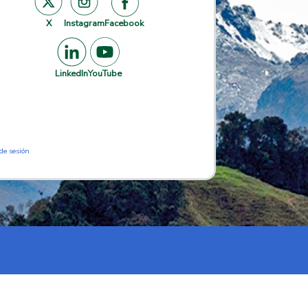
X
Instagram
Facebook
LinkedIn
YouTube
 de sesión