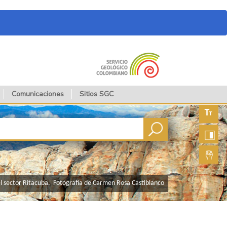
Comunicaciones
Sitios SGC
Aument
fuente
Aument
contras
Lengua
de seña
 sector Ritacuba. Fotografía de Carmen Rosa Castiblanco​​​​​​​