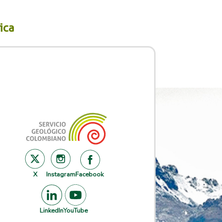
ca​
X
Instagram
Facebook
LinkedIn
YouTube