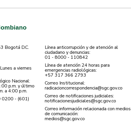
olombiano
53 Bogotá D.C.
Línea anticorrupción y de atención al
ciudadano y denuncias:
01 - 8000 - 110842
Línea de atención 24 horas para
Lunes a viernes
emergencias radiológicas:
+57 ​317 366 2793
gico Nacional:
Correo Institucional:
:00 p.m. y último
radicacioncorrespondencia@sgc.gov.co
. a 4:00 p.m.
Correo de notificaciones judiciales:
0 0200 - (601)
notificacionesjudiciales@sgc.gov.co
Correo información relacionada con medios
de comunicación:
medios@sgc.gov.co