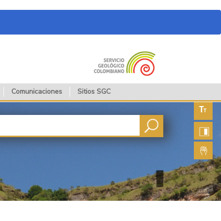
Comunicaciones
Sitios SGC
Aument
fuente
Aument
contras
Lengua
de seña