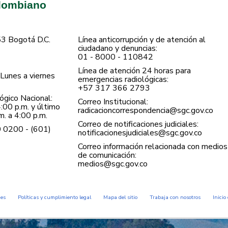
olombiano
53 Bogotá D.C.
Línea anticorrupción y de atención al
ciudadano y denuncias:
01 - 8000 - 110842
Línea de atención 24 horas para
Lunes a viernes
emergencias radiológicas:
+57 ​317 366 2793
gico Nacional:
Correo Institucional:
:00 p.m. y último
radicacioncorrespondencia@sgc.gov.co
. a 4:00 p.m.
Correo de notificaciones judiciales:
0 0200 - (601)
notificacionesjudiciales@sgc.gov.co
Correo información relacionada con medios
de comunicación:
medios@sgc.gov.co
des
Políticas y cumplimiento legal
Mapa del sitio
Trabaja con nosotros
Inicio