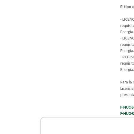
El tipo 
- LICEN
requisit
Energía
- LICENC
requisit
Energía
- REGIS
requisit
Energía
Para la 
Licencia
presenta
F-NUC-L
F-NUC-R