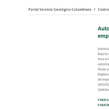
Portal Servicio Geológico Colombiano
Contro
Auto
empl
Autoriza
Bajo la 
Para el 
autoriza
titular 
Registr
Sin impo
GEOLÓGI
(Solicit
F-NUC-L
F-NUC-R