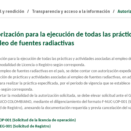
l y rendición
Transparencia y acceso a la información
Autori
rización para la ejecución de todas las prácti
eo de fuentes radiactivas
ción para la ejecución de todas las prácticas y actividades asociadas al empleo d
modalidad de Licencia o Registro según corresponda.
empleo de fuentes radiactivas en el país, se debe contar con autorización exped
ción de prácticas y actividades asociadas al empleo de fuentes radiactivas, en ad
para realizar la práctica especificada, por el período de vigencia que se establec
o según corresponda.
rtar la modalidad de la autorización solicitada, se debe elevar solicitud ante el
CO COLOMBIANO, mediante el diligenciamiento del formato F-NUC-LOP-001 (Soli
ud de Registro), anexando la documentación requerida y previa cancelación del v
OP-001 (Solicitud de la licencia de operación)
EG-001 (Solicitud de Registro)