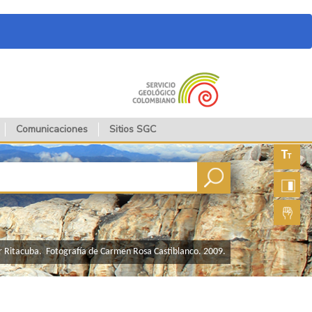
Comunicaciones
Sitios SGC
Aument
fuente
Aument
contras
Lengua
de seña
or Ritacuba. Fotografía de Carmen Rosa Castiblanco. 2009.