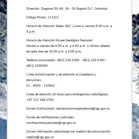
Dirección: Diagonal 53 N0. 34 - 53 Bogotá D.C. Colombia
Código Postal: 111321
Horario de Atención Sedes SGC: Lunes a viernes 8.00 a.m. a
5 p.m.
Horario de Atención Museo Geológico Nacional:
Martes a viernes de 9:00 a.m. a 4:00 p.m. y último sábado
de cada mes de 10:00 a.m. a 4:00 p.m.
Teléfono conmutador: (601) 220 0200 - (601) 220 0100 -
(601) 2200000
Línea anticorrupción y de atención al ciudadano y
denuncias:
01 - 8000 - 110842
Línea de atención 24 horas para emergencias radiológicas:
+57 ​317 366 2793
Correo Institucional:
radicacioncorrespondencia@sgc.gov.co
Correo de notificaciones judiciales:
notificacionesjudiciales@sgc.gov.co
Correo información relacionada con medios de comunicación:
medios@sgc.gov.co