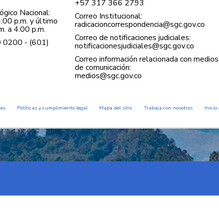
+57 ​317 366 2793
gico Nacional:
Correo Institucional:
:00 p.m. y último
radicacioncorrespondencia@sgc.gov.co
. a 4:00 p.m.
Correo de notificaciones judiciales:
0 0200 - (601)
notificacionesjudiciales@sgc.gov.co
Correo información relacionada con medios
de comunicación:
medios@sgc.gov.co
des
Políticas y cumplimiento legal
Mapa del sitio
Trabaja con nosotros
Inicio