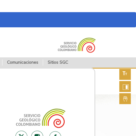
Comunicaciones
Sitios SGC
Aument
fuente
Aument
contras
Lengua
de seña