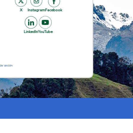
X
Instagram
Facebook
LinkedIn
YouTube
 de sesión