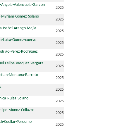
-Angela-Valenzuela-Garzon
2025
z-Myriam-Gomez-Solano
2025
a-Isabel-Arango-Mejia
2025
ia-Luisa-Gomez-cuervo
2025
drigo-Perez-Rodriguez
2025
el-Felipe-Vasquez-Vergara
2025
astian-Montana-Barreto
2025
o
2025
nica-Ruiza-Solano
2025
elipe-Munoz-Collazos
2025
th-Cuellar-Perdomo
2025