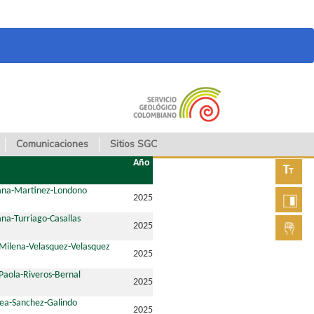
Comunicaciones
Sitios SGC
Año
Aument
iana-Martinez-Londono
2025
fuente
na-Turriago-Casallas
Aument
2025
contras
Milena-Velasquez-Velasquez
Lengua
2025
de seña
Paola-Riveros-Bernal
2025
ea-Sanchez-Galindo
2025