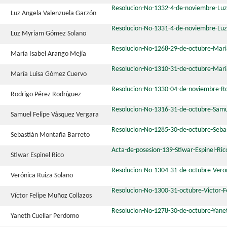
Resolucion-No-1332-4-de-noviembre-Luz
Luz Angela Valenzuela Garzón
Resolucion-No-1331-4-de-noviembre-Lu
Luz Myriam Gómez Solano
Resolucion-No-1268-29-de-octubre-Mari
María Isabel Arango Mejía
Resolucion-No-1310-31-de-octubre-Mar
María Luisa Gómez Cuervo
Resolucion-No-1330-04-de-noviembre-Ro
Rodrigo Pérez Rodríguez
Resolucion-No-1316-31-de-octubre-Samu
Samuel Felipe Vásquez Vergara
Resolucion-No-1285-30-de-octubre-Seb
Sebastián Montaña Barreto
Acta-de-posesion-139-Stiwar-Espinel-Ric
Stiwar Espinel Rico
Resolucion-No-1304-31-de-octubre-Vero
Verónica Ruiza Solano
Resolucion-No-1300-31-octubre-Victor-F
Víctor Felipe Muñoz Collazos
Resolucion-No-1278-30-de-octubre-Yane
Yaneth Cuellar Perdomo