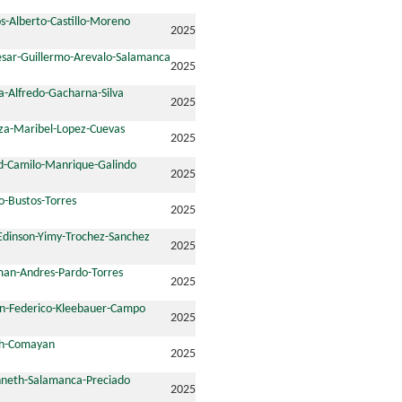
s-Alberto-Castillo-Moreno
2025
sar-Guillermo-Arevalo-Salamanca
2025
a-Alfredo-Gacharna-Silva
2025
za-Maribel-Lopez-Cuevas
2025
d-Camilo-Manrique-Galindo
2025
o-Bustos-Torres
2025
Edinson-Yimy-Trochez-Sanchez
2025
man-Andres-Pardo-Torres
2025
hn-Federico-Kleebauer-Campo
2025
th-Comayan
2025
nneth-Salamanca-Preciado
2025