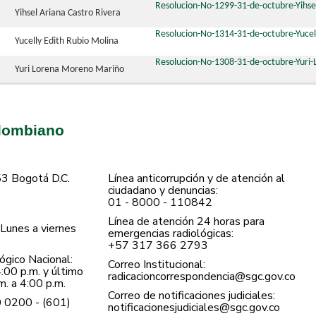
Resolucion-No-1299-31-de-octubre-Yihse
Yihsel Ariana Castro Rivera
Resolucion-No-1314-31-de-octubre-Yucel
Yucelly Edith Rubio Molina
Resolucion-No-1308-31-de-octubre-Yuri
Yuri Lorena Moreno Mariño
olombiano
53 Bogotá D.C.
Línea anticorrupción y de atención al
ciudadano y denuncias:
01 - 8000 - 110842
Línea de atención 24 horas para
Lunes a viernes
emergencias radiológicas:
+57 ​317 366 2793
gico Nacional:
Correo Institucional:
:00 p.m. y último
radicacioncorrespondencia@sgc.gov.co
. a 4:00 p.m.
Correo de notificaciones judiciales:
0 0200 - (601)
notificacionesjudiciales@sgc.gov.co